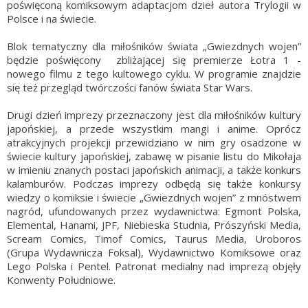
poświęconą komiksowym adaptacjom dzieł autora Trylogii w
Polsce i na świecie.
Blok tematyczny dla miłośników świata „Gwiezdnych wojen”
będzie poświęcony zbliżającej się premierze Łotra 1 -
nowego filmu z tego kultowego cyklu. W programie znajdzie
się też przegląd twórczości fanów świata Star Wars.
Drugi dzień imprezy przeznaczony jest dla miłośników kultury
japońskiej, a przede wszystkim mangi i anime. Oprócz
atrakcyjnych projekcji przewidziano w nim gry osadzone w
świecie kultury japońskiej, zabawę w pisanie listu do Mikołaja
w imieniu znanych postaci japońskich animacji, a także konkurs
kalamburów. Podczas imprezy odbędą się także konkursy
wiedzy o komiksie i świecie „Gwiezdnych wojen” z mnóstwem
nagród, ufundowanych przez wydawnictwa: Egmont Polska,
Elemental, Hanami, JPF, Niebieska Studnia, Prószyński Media,
Scream Comics, Timof Comics, Taurus Media, Uroboros
(Grupa Wydawnicza Foksal), Wydawnictwo Komiksowe oraz
Lego Polska i Pentel. Patronat medialny nad imprezą objęły
Konwenty Południowe.