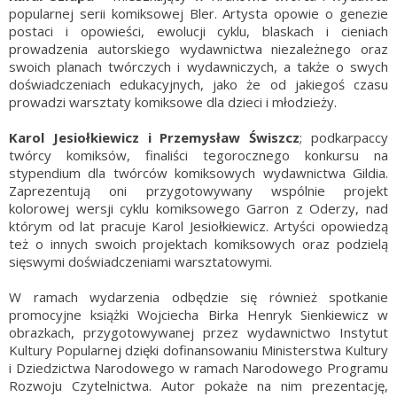
popularnej serii komiksowej Bler. Artysta opowie o genezie
postaci i opowieści, ewolucji cyklu, blaskach i cieniach
prowadzenia autorskiego wydawnictwa niezależnego oraz
swoich planach twórczych i wydawniczych, a także o swych
doświadczeniach edukacyjnych, jako że od jakiegoś czasu
prowadzi warsztaty komiksowe dla dzieci i młodzieży.
Karol Jesiołkiewicz i Przemysław Świszcz
; podkarpaccy
twórcy komiksów, finaliści tegorocznego konkursu na
stypendium dla twórców komiksowych wydawnictwa Gildia.
Zaprezentują oni przygotowywany wspólnie projekt
kolorowej wersji cyklu komiksowego Garron z Oderzy, nad
którym od lat pracuje Karol Jesiołkiewicz. Artyści opowiedzą
też o innych swoich projektach komiksowych oraz podzielą
sięswymi doświadczeniami warsztatowymi.
W ramach wydarzenia odbędzie się również spotkanie
promocyjne książki Wojciecha Birka Henryk Sienkiewicz w
obrazkach, przygotowywanej przez wydawnictwo Instytut
Kultury Popularnej dzięki dofinansowaniu Ministerstwa Kultury
i Dziedzictwa Narodowego w ramach Narodowego Programu
Rozwoju Czytelnictwa. Autor pokaże na nim prezentację,