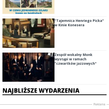
"Tajemnica Henriego Picka"
w Kinie Konesera
Zespół wokalny Monk
wystąpi w ramach
"czwartków jazzowych"
NAJBLIŻSZE WYDARZENIA
Reklama