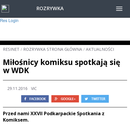
ROZRYWKA
Warning
: session_start(): Failed to read session data: user (path: ) in
Toggl
/home/www/resinet2020/html/inc/Session.php
on line
22
navig
Res Login
RESINET
/
ROZRYWKA STRONA GŁÓWNA
/
AKTUALNOŚCI
Miłośnicy komiksu spotkają się
w WDK
29.11.2016
ViC
Przed nami XXVII Podkarpackie Spotkania z
Komiksem.