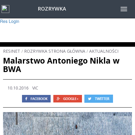
ROZRYWKA
Warning
: session_start(): Failed to read session data: user (path: ) in
Toggl
/home/www/resinet2020/html/inc/Session.php
on line
22
navig
Res Login
RESINET
/
ROZRYWKA STRONA GŁÓWNA
/
AKTUALNOŚCI
Malarstwo Antoniego Nikla w
BWA
10.10.2016 ViC