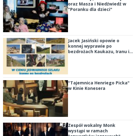
oraz Masza i Niedźwiedź w
"Poranku dla dzieci"
Jacek Jasiński opowie o
konnej wyprawie po
bezdrożach Kaukazu, Iranu i...
"Tajemnica Henriego Picka"
w Kinie Konesera
Zespół wokalny Monk
wystąpi w ramach