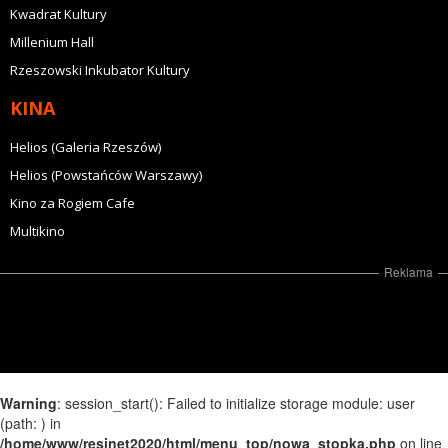
Kwadrat Kultury
Millenium Hall
Rzeszowski Inkubator Kultury
KINA
Helios (Galeria Rzeszów)
Helios (Powstańców Warszawy)
Kino za Rogiem Cafe
Multikino
Reklama
Warning
: session_start(): Failed to initialize storage module: user
(path: ) in
/home/www/resinet2020/html/menu_top/nowa_stopka.php
on line