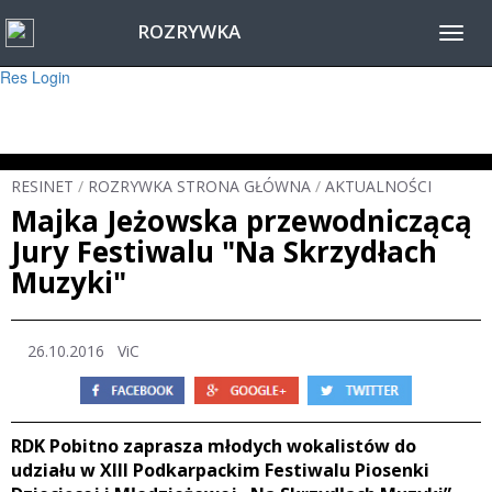
ROZRYWKA
Warning
: session_start(): Failed to read session data: user (path: ) in
Toggl
/home/www/resinet2020/html/inc/Session.php
on line
22
navig
Res Login
RESINET
/
ROZRYWKA STRONA GŁÓWNA
/
AKTUALNOŚCI
Majka Jeżowska przewodniczącą
Jury Festiwalu "Na Skrzydłach
Muzyki"
26.10.2016 ViC
RDK Pobitno zaprasza młodych wokalistów do
udziału w XIII Podkarpackim Festiwalu Piosenki