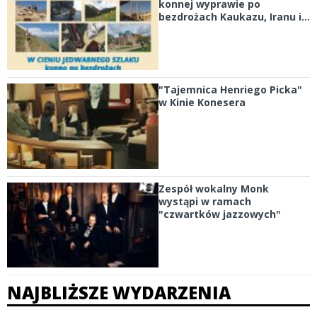
konnej wyprawie po
bezdrożach Kaukazu, Iranu i...
"Tajemnica Henriego Picka"
w Kinie Konesera
Zespół wokalny Monk
wystąpi w ramach
"czwartków jazzowych"
NAJBLIŻSZE WYDARZENIA