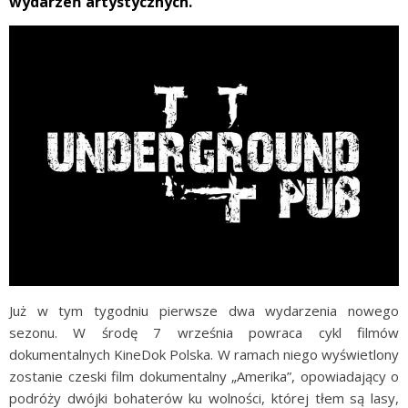
wydarzeń artystycznych.
Już w tym tygodniu pierwsze dwa wydarzenia nowego
sezonu. W środę 7 września powraca cykl filmów
dokumentalnych KineDok Polska. W ramach niego wyświetlony
zostanie czeski film dokumentalny „Amerika”, opowiadający o
podróży dwójki bohaterów ku wolności, której tłem są lasy,