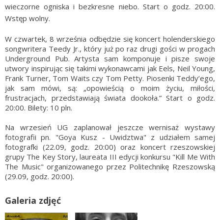
wieczorne ogniska i bezkresne niebo. Start o godz. 20:00.
Wstęp wolny.
W czwartek, 8 września odbędzie się koncert holenderskiego
songwritera Teedy Jr., który już po raz drugi gości w progach
Underground Pub. Artysta sam komponuje i pisze swoje
utwory inspirując się takimi wykonawcami jak Eels, Neil Young,
Frank Turner, Tom Waits czy Tom Petty. Piosenki Teddy’ego,
jak sam mówi, są: „opowieścią o moim życiu, miłości,
frustracjach, przedstawiają świata dookoła.” Start o godz.
20:00. Bilety: 10 pln.
Na wrzesień UG zaplanował jeszcze wernisaż wystawy
fotografii pn. "Goya Kusz - Uwidztwa" z udziałem samej
fotografki (22.09, godz. 20:00) oraz koncert rzeszowskiej
grupy The Key Story, laureata III edycji konkursu "Kill Me With
The Music" organizowanego przez Politechnikę Rzeszowską
(29.09, godz. 20:00).
Galeria zdjęć