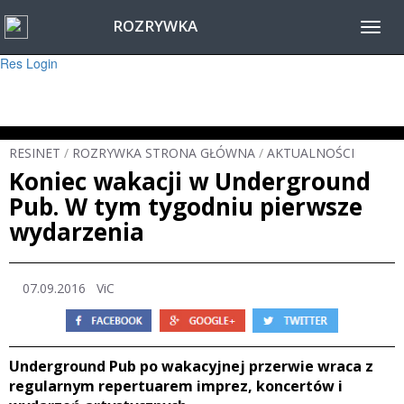
ROZRYWKA
Warning
: session_start(): Failed to read session data: user (path: ) in
Toggl
/home/www/resinet2020/html/inc/Session.php
on line
22
navig
Res Login
RESINET
/
ROZRYWKA STRONA GŁÓWNA
/
AKTUALNOŚCI
Koniec wakacji w Underground
Pub. W tym tygodniu pierwsze
wydarzenia
07.09.2016 ViC
Underground Pub po wakacyjnej przerwie wraca z
regularnym repertuarem imprez, koncertów i