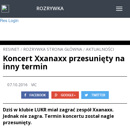
ROZRYWKA
Warning
: session_start(): Failed to read session data: user (path: ) in
Toggl
/home/www/resinet2020/html/inc/Session.php
on line
22
navig
Res Login
RESINET
/
ROZRYWKA STRONA GŁÓWNA
/
AKTUALNOŚCI
Koncert Xxanaxx przesunięty na
inny termin
07.10.2016 ViC
Dziś w klubie LUKR miał zagrać zespół Xxanaxx.
Jednak nie zagra. Termin koncertu został nagle
przesunięty.