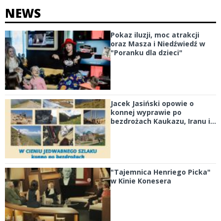
NEWS
Pokaz iluzji, moc atrakcji
oraz Masza i Niedźwiedź w
"Poranku dla dzieci"
Jacek Jasiński opowie o
konnej wyprawie po
bezdrożach Kaukazu, Iranu i...
"Tajemnica Henriego Picka"
w Kinie Konesera