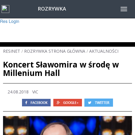
ROZRYWKA
Warning
: session_start(): Failed to read session data: user (path: ) in
Toggl
/home/www/resinet2020/html/inc/Session.php
on line
22
navig
Res Login
RESINET
/
ROZRYWKA STRONA GŁÓWNA
/
AKTUALNOŚCI
Koncert Sławomira w środę w
Millenium Hall
24.08.2018
ViC