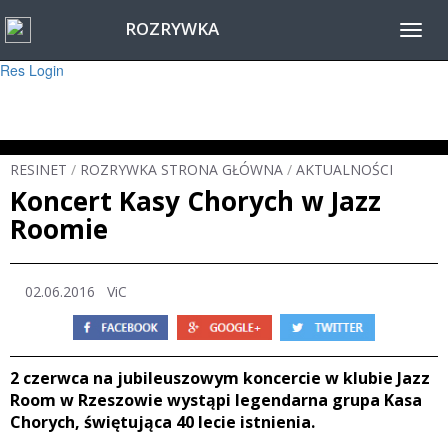
ROZRYWKA
Warning
: session_start(): Failed to read session data: user (path: ) in
Toggl
/home/www/resinet2020/html/inc/Session.php
on line
22
navig
Res Login
RESINET
/
ROZRYWKA STRONA GŁÓWNA
/
AKTUALNOŚCI
Koncert Kasy Chorych w Jazz
Roomie
02.06.2016 ViC
2 czerwca na jubileuszowym koncercie w klubie Jazz
Room w Rzeszowie wystąpi legendarna grupa Kasa
Chorych, świętująca 40 lecie istnienia.