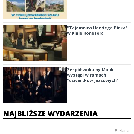
"Tajemnica Henriego Picka"
w Kinie Konesera
Zespół wokalny Monk
wystąpi w ramach
"czwartków jazzowych"
NAJBLIŻSZE WYDARZENIA
Reklama