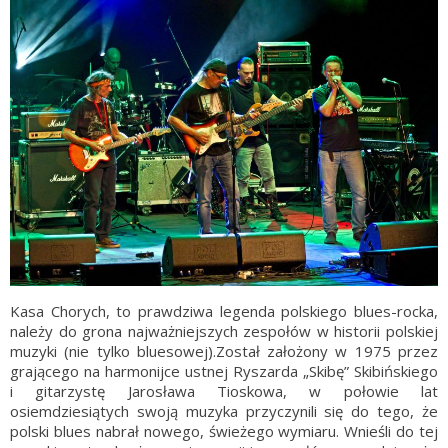
Kasa Chorych, to prawdziwa legenda polskiego blues-rocka,
należy do grona najważniejszych zespołów w historii polskiej
muzyki (nie tylko bluesowej).Został założony w 1975 przez
grającego na harmonijce ustnej Ryszarda „Skibę” Skibińskiego
i gitarzystę Jarosława Tioskowa, w połowie lat
osiemdziesiątych swoją muzyka przyczynili się do tego, że
polski blues nabrał nowego, świeżego wymiaru. Wnieśli do tej