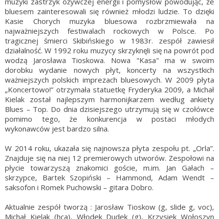
muzyki zastrzyk ożywczej energii i pomysłów powodując, że
bluesem zainteresowali się również młodzi ludzie. To dzięki
Kasie Chorych muzyka bluesowa rozbrzmiewała na
najważniejszych festiwalach rockowych w Polsce. Po
tragicznej śmierci Skibińskiego w 1983r. zespół zawiesił
działalność. W 1992 roku muzycy skrzyknęli się na powrót pod
wodzą Jarosława Tioskowa. Nowa "Kasa" ma w swoim
dorobku wydanie nowych płyt, koncerty na wszystkich
ważniejszych polskich imprezach bluesowych. W 2009 płyta
„Koncertowo!” otrzymała statuetkę Fryderyka 2009, a Michał
Kielak został najlepszym harmonijkarzem według ankiety
Blues – Top. Do dnia dzisiejszego utrzymują się w czołówce
pomimo tego, że konkurencja w postaci młodych
wykonawców jest bardzo silna.
W 2014 roku, ukazała się najnowsza płyta zespołu pt. „Orla”.
Znajduje się na niej 12 premierowych utworów. Zespołowi na
płycie towarzyszą znakomici goście, m.im. Jan Gałach –
skrzypce, Bartek Szopiński – Hammond, Adam Wendt –
saksofon i Romek Puchowski – gitara Dobro.
Aktualnie zespół tworzą : Jarosław Tioskow (g, slide g, voc),
Michał Kielak (hca), Włodek Dudek (g), Krzysiek Wołoszyn