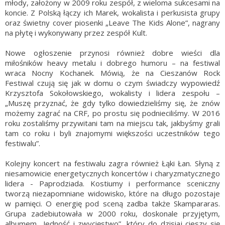
młody, założony w 2009 roku zespół, z wieloma sukcesami na
koncie. Z Polską łączy ich Marek, wokalista i perkusista grupy
oraz świetny cover piosenki „Leave The Kids Alone”, nagrany
na płytę i wykonywany przez zespół Kult.
Nowe ogłoszenie przynosi również dobre wieści dla
miłośników heavy metalu i dobrego humoru – na festiwal
wraca Nocny Kochanek. Mówią, że na Cieszanów Rock
Festiwal czują się jak w domu o czym świadczy wypowiedź
Krzysztofa Sokołowskiego, wokalisty i lidera zespołu –
„Muszę przyznać, że gdy tylko dowiedzieliśmy się, że znów
możemy zagrać na CRF, po prostu się podnieciliśmy. W 2016
roku zostaliśmy przywitani tam na miejscu tak, jakbyśmy grali
tam co roku i byli znajomymi większości uczestników tego
festiwalu”.
Kolejny koncert na festiwalu zagra również Łąki Łan. Słyną z
niesamowicie energetycznych koncertów i charyzmatycznego
lidera - Paprodziada. Kostiumy i performance sceniczny
tworzą niezapomniane widowisko, które na długo pozostaje
w pamięci. O energię pod sceną zadba także Skampararas.
Grupa zadebiutowała w 2000 roku, doskonale przyjętym,
albumem „Jedność i zwycięstwo”, który do dzisiaj cieszy się