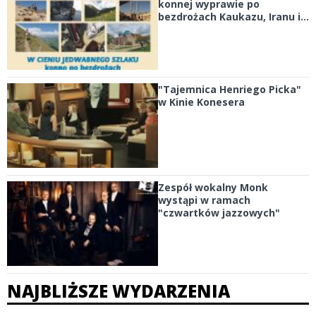
konnej wyprawie po
bezdrożach Kaukazu, Iranu i...
"Tajemnica Henriego Picka"
w Kinie Konesera
Zespół wokalny Monk
wystąpi w ramach
"czwartków jazzowych"
NAJBLIŻSZE WYDARZENIA