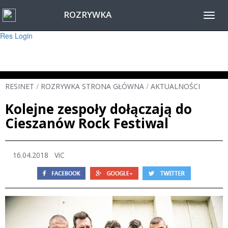
ROZRYWKA
Warning
: session_start(): Failed to read session data: user (path: ) in
Toggl
/home/www/resinet2020/html/inc/Session.php
on line
22
navig
Res Login
RESINET
/
ROZRYWKA STRONA GŁÓWNA
/
AKTUALNOŚCI
Kolejne zespoły dołączają do
Cieszanów Rock Festiwal
16.04.2018
ViC