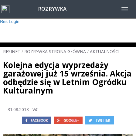
ROZRYWKA
Warning
: session_start(): Failed to read session data: user (path: ) in
Toggl
/home/www/resinet2020/html/inc/Session.php
on line
22
navig
Res Login
RESINET
/
ROZRYWKA STRONA GŁÓWNA
/
AKTUALNOŚCI
Kolejna edycja wyprzedaży
garażowej już 15 września. Akcja
odbędzie się w Letnim Ogródku
Kulturalnym
31.08.2018
ViC