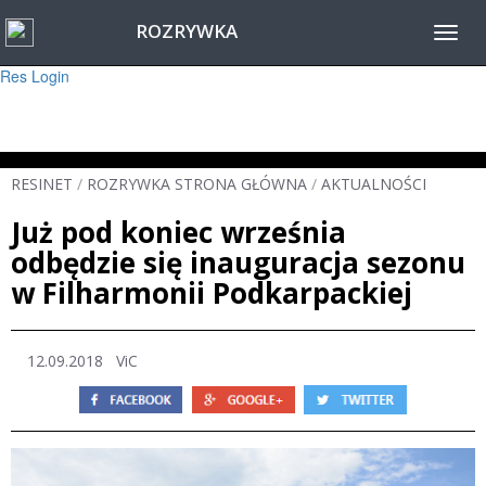
ROZRYWKA
Warning
: session_start(): Failed to read session data: user (path: ) in
Toggl
/home/www/resinet2020/html/inc/Session.php
on line
22
navig
Res Login
RESINET
/
ROZRYWKA STRONA GŁÓWNA
/
AKTUALNOŚCI
Już pod koniec września
odbędzie się inauguracja sezonu
w Filharmonii Podkarpackiej
12.09.2018
ViC