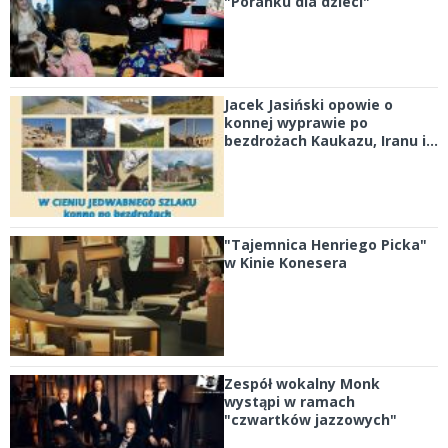
"Poranku dla dzieci"
Jacek Jasiński opowie o
konnej wyprawie po
bezdrożach Kaukazu, Iranu i...
"Tajemnica Henriego Picka"
w Kinie Konesera
Zespół wokalny Monk
wystąpi w ramach
"czwartków jazzowych"