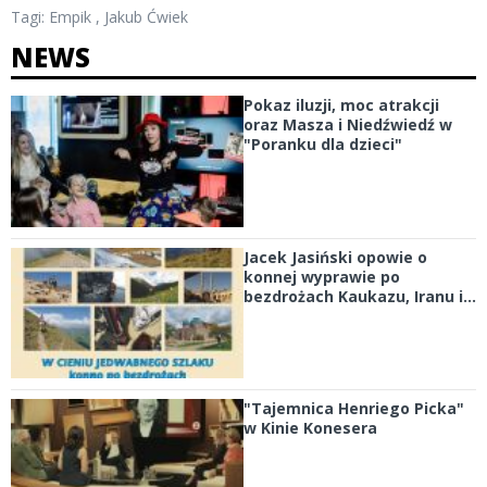
Tagi:
Empik
,
Jakub Ćwiek
NEWS
Pokaz iluzji, moc atrakcji
oraz Masza i Niedźwiedź w
"Poranku dla dzieci"
Jacek Jasiński opowie o
konnej wyprawie po
bezdrożach Kaukazu, Iranu i...
"Tajemnica Henriego Picka"
w Kinie Konesera