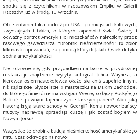
spotka się z czytelnikami w rzeszowskim Empiku w Galerii
Rzeszów już w środę, 13 września.
Oto sentymentalna podróż po USA - po miejscach kultowych,
zwyczajnych i takich, o których zapomniał świat. Świeży i
odważny portret Ameryki i jej mieszkańców nakreślony przez
rasowego gawędziarza. "Drobinki nieśmiertelności" to zbiór
kilkunastu opowiadań, za pomocą których Jakub Ćwiek dotyka
sedna amerykańskości.
Nie zdziwcie się, gdy przypadkiem na barze w przydrożnej
restauracji znajdziecie wyryty autograf Johna Wayne`a, a
kierowca osiemnastokołowca okaże się kimś zupełnie innym,
niż sądziliście. Słyszeliście o miasteczku na Dzikim Zachodzie,
do którego Śmierć nie ma wstępu? Wiecie, co łączy Rocky`ego
Balboę z pewnym tajemniczym starszym panem? Albo jaką
historię kryją stare schody w Georgii? Komu nowoorleańscy
muzycy naprawdę sprzedają duszę i jak zostać bogiem w
Nowym Jorku?
Wszystkie te drobinki budują nieśmiertelność amerykańskiego
mitu. Czas odkryć go na nowo!