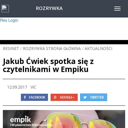
ROZRYWKA
Warning
: session_start(): Failed to read session data: user (path: ) in
Toggl
/home/www/resinet2020/html/inc/Session.php
on line
22
navig
Res Login
RESINET
/
ROZRYWKA STRONA GŁÓWNA
/
AKTUALNOŚCI
Jakub Ćwiek spotka się z
czytelnikami w Empiku
12.09.2017
ViC