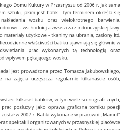
kiego Domu Kultury w Przasnyszu od 2006 r. Jak sama
m sztuki, jakim jest batik - tym terminem określa się
nakładania wosku oraz wielokrotnego barwienia.
udniowo - wschodniej a zwłaszcza z indonezyjskiej Jawy.
 materiały użytkowe - tkaniny na ubrania, zasłony itd.
Niecodzienne właściwości batiku ujawniają się głównie w
odświetlania prac wykonanych tą technologią oraz
pod wpływem pękającego wosku.
nadal jest prowadzona przez Tomasza Jakubowskiego,
 na zajęcia uczęszcza regularnie kilkanaście osób,
wstało kilkaset batików, w tym wiele scenograficznych,
 prac posłużyły jako oprawa graficzna tomiku poezji
 został w 2007 r. Batiki wykonane w pracowni „Mamut”
oraz spektakli organizowanych w przasnyskiej placówce
y oraz znajdują się w kolekcjach w Polsce i za granicą