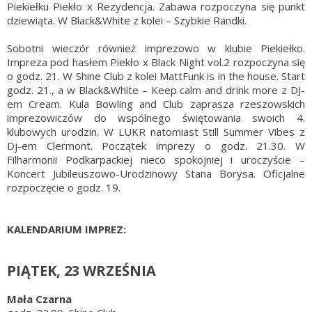
Piekiełku Piekło x Rezydencja. Zabawa rozpoczyna się punkt
dziewiąta. W Black&White z kolei – Szybkie Randki.
Sobotni wieczór również imprezowo w klubie Piekiełko.
Impreza pod hasłem Piekło x Black Night vol.2 rozpoczyna się
o godz. 21. W Shine Club z kolei MattFunk is in the house. Start
godz. 21., a w Black&White – Keep calm and drink more z DJ-
em Cream. Kula Bowling and Club zaprasza rzeszowskich
imprezowiczów do wspólnego świętowania swoich 4.
klubowych urodzin. W LUKR natomiast Still Summer Vibes z
Dj-em Clermont. Początek imprezy o godz. 21.30. W
Filharmonii Podkarpackiej nieco spokojniej i uroczyście –
Koncert Jubileuszowo-Urodzinowy Stana Borysa. Oficjalne
rozpoczęcie o godz. 19.
KALENDARIUM IMPREZ:
PIĄTEK, 23 WRZEŚNIA
Mała Czarna