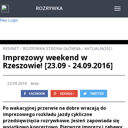
ROZRYWKA
Warning
: session_start(): Failed to read session data: user (path: ) in
Toggl
/home/www/resinet2020/html/inc/Session.php
on line
22
navig
Res Login
RESINET
/
ROZRYWKA STRONA GŁÓWNA
/
AKTUALNOŚCI
Imprezowy weekend w
Rzeszowie! [23.09 - 24.09.2016]
23.09.2016 Ania
Po wakacyjnej przerwie na dobre wracają do
imprezowego rozkładu jazdy cykliczne
przedsięwzięcia rozrywkowe. Jesień zapowiada się
wyjątkowo koncertowo. Pierwsze imprezy i zabawy