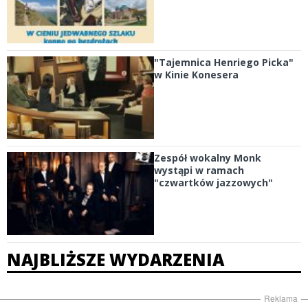
"Tajemnica Henriego Picka"
w Kinie Konesera
Zespół wokalny Monk
wystąpi w ramach
"czwartków jazzowych"
NAJBLIŻSZE WYDARZENIA
Reklama