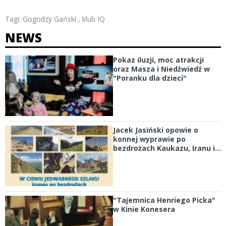
Tagi:
Gogodzy Gański
,
klub IQ
NEWS
Pokaz iluzji, moc atrakcji
oraz Masza i Niedźwiedź w
"Poranku dla dzieci"
Jacek Jasiński opowie o
konnej wyprawie po
bezdrożach Kaukazu, Iranu i...
"Tajemnica Henriego Picka"
w Kinie Konesera