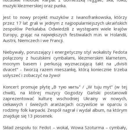
muzyki klezmerskiej oraz punka.
Jest to nowy projekt muzyków z Iwanofrankowska, którzy
przez 17 lat grali w jednym z najpopularniejszych ukraińskich
zespołów Perkałaba. Odwiedzili z występami wiele krajów
Europy, grając na największych festiwalach m.in. w Holandii,
Austrii, Niemczech i we Francji.
Niebywały, poruszający i energetyczny styl wokalisty Fedota
połączony z huculskimi cymbałami, klezmerskim klarnetem,
mocnym basem i perkusją wyznaczającą takt na „dvisti
dvacet” - tworzą razem mieszankę, którą koniecznie trzeba
usłyszeć i zobaczyć na żywo!
Koncert promuje płytę „В тую мить” / „W tuju myt” (w tej
chwili), na której muzycy Gogodzy Gański postanowili
zaprezentować kulturę wschodniej Ukrainy w nowych,
ciekawych i świeżych aranżacjach oczywiście w oparciu o
rodzimy folk karpacki. Zespół nagrał i wydał album, na którym
znajduje się 13 piosenek.
Skład zespołu to: Fedot – wokal, Wowa Szoturma – cymbały,