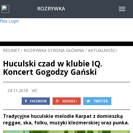
ROZRYWKA
Warning
: session_start(): Failed to read session data: user (path: ) in
Toggl
/home/www/resinet2020/html/inc/Session.php
on line
22
navig
Res Login
RESINET
/
ROZRYWKA STRONA GŁÓWNA
/
AKTUALNOŚCI
Huculski czad w klubie IQ.
Koncert Gogodzy Gański
24.11.2016
ViC
Tradycyjne huculskie melodie Karpat z domieszką
reggae, ska, folku, muzyki klezmerskiej oraz punka.