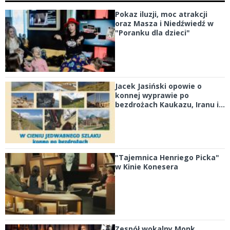
Pokaz iluzji, moc atrakcji
oraz Masza i Niedźwiedź w
"Poranku dla dzieci"
Jacek Jasiński opowie o
konnej wyprawie po
bezdrożach Kaukazu, Iranu i...
"Tajemnica Henriego Picka"
w Kinie Konesera
Zespół wokalny Monk