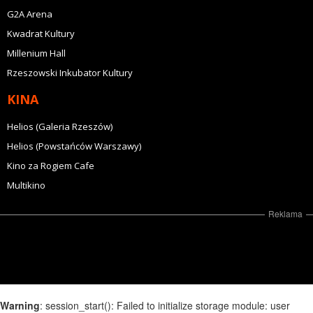
G2A Arena
Kwadrat Kultury
Millenium Hall
Rzeszowski Inkubator Kultury
KINA
Helios (Galeria Rzeszów)
Helios (Powstańców Warszawy)
Kino za Rogiem Cafe
Multikino
Reklama
Warning
: session_start(): Failed to initialize storage module: user