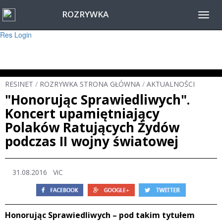
ROZRYWKA
Warning
: session_start(): Failed to read session data: user (path: ) in
Toggl
/home/www/resinet2020/html/inc/Session.php
on line
22
navig
Res Login
RESINET
/
ROZRYWKA STRONA GŁÓWNA
/
AKTUALNOŚCI
"Honorując Sprawiedliwych".
Koncert upamiętniający
Polaków Ratujących Żydów
podczas II wojny światowej
31.08.2016 ViC
Honorując Sprawiedliwych – pod takim tytułem