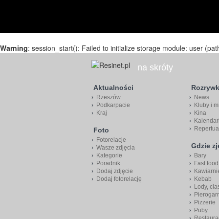
Warning
: session_start(): Failed to initialize storage module: user (pat
na skróty
Aktualności
Rozryw
Rzeszów
News
Podkarpacie
Kluby i m
Kraj
Kina
Kalendar
Repertua
Foto
Fotorelacje
Gdzie z
Wasze zdjęcia
Kategorie
Bary
Poradnik
Fast food
Dodaj zdjęcie
Kawiarni
Dodaj fotorelację
Kebab
Lody, cia
Pierogar
Pizzerie
Puby
Restaura