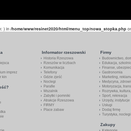
h: ) in
/home/www/resinet2020/html/menu_top/nowa_stopka.php
on
ka
Informator rzeszowski
Firmy
Historia Rzeszowa
Budownictwo, do
iejsca
Rzeszów w liczbach
Edukacja, szkolni
Komunikacja
Finanse, ubezpie
ium imprez
Telefony
Gastronomia
r kin
Gdzie zjeść
Marketing, reklam
Noclegi
Medycyna, zdrowi
Parafie
Motoryzacja, trans
jeść?
Mszalnik
Rozrywka, kultura
Zabytki i pomniki
Sport, rekreacja
Atrakcje Rzeszowa
Urzędy, instytucje
e
FIRMY
Usługi
Place zabaw
Dodaj firmę
stka
Turystyka, noclegi
nie
Zakupy
cje
Kategorie