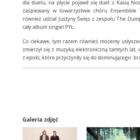
dla duetu, na płycie pojawił się duet z Kasią
zaśpiewany w towarzystwie chóru Ensembble T
również udział Justyny Święs z zespołu The Dump
cały album singiel PYŁ.
Co ciekawe, tym razem również możemy usłyszeć 
zmierzył się z muzyką elektroniczną tamtych lat
z epoki, które przyczyniły się do dominującego b
Galeria zdjęć