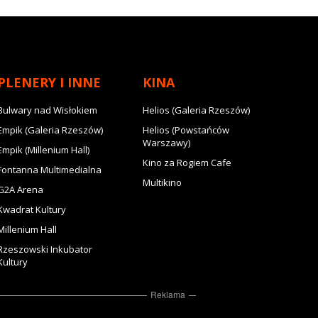
PLENERY I INNE
KINA
Bulwary nad Wisłokiem
Helios (Galeria Rzeszów)
Empik (Galeria Rzeszów)
Helios (Powstańców
Warszawy)
Empik (Millenium Hall)
Kino za Rogiem Cafe
Fontanna Multimedialna
Multikino
G2A Arena
Kwadrat Kultury
Millenium Hall
Rzeszowski Inkubator
Kultury
Reklama