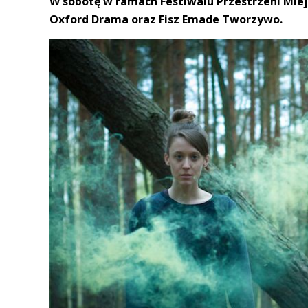
W sobotę w ramach Festiwalu Przestrzeni Miej
Oxford Drama oraz Fisz Emade Tworzywo.