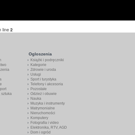
 line
2
Ogloszenia
m
Książki i podręczniki
ctwo
Kategorie
czenia
Zdrowie i uroda
Usługi
a
Sport i turystyka
e
Telefony i akcesoria
port
Pozostałe
, sztuka
Odzież i obuwie
Nauka
Muzyka i instrumenty
Matrymonialne
Nieruchomości
Komputery
Fotografia i video
Elektronika, RTV, AGD
Dom i ogród