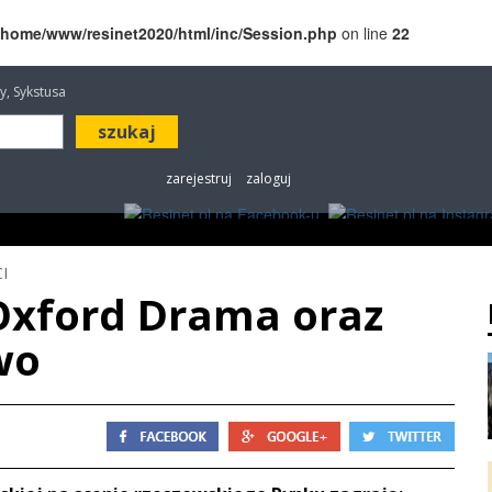
/home/www/resinet2020/html/inc/Session.php
on line
22
awy, Sykstusa
zarejestruj
zaloguj
ROZRYWKA
W KINACH
OGŁOSZENIA
FOT
I
Oxford Drama oraz
wo