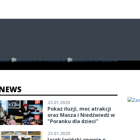
O
W RZESZOWIE
ZAKUPY
NEWS
23.01.2020
Pokaz iluzji, moc atrakcji
oraz Masza i Niedźwiedź w
"Poranku dla dzieci"
23.01.2020
Jacek Jasiński opowie o