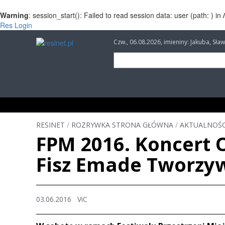
Warning
: session_start(): Failed to read session data: user (path: ) in
Res Login
Czw., 06.08.2026, imieniny: Jakuba, Sł
INFORMACJE
INWESTYCJE
IMPREZY
RESINET
/
ROZRYWKA STRONA GŁÓWNA
/
AKTUALNOŚC
FPM 2016. Koncert 
Fisz Emade Tworzy
03.06.2016 ViC