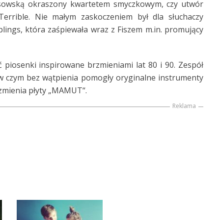
 Nosowską okraszony kwartetem smyczkowym, czy utwór
errible. Nie małym zaskoczeniem był dla słuchaczy
lings, która zaśpiewała wraz z Fiszem m.in. promujący
piosenki inspirowane brzmieniami lat 80 i 90. Zespół
, w czym bez wątpienia pomogły oryginalne instrumenty
rzmienia płyty „MAMUT“.
Reklama