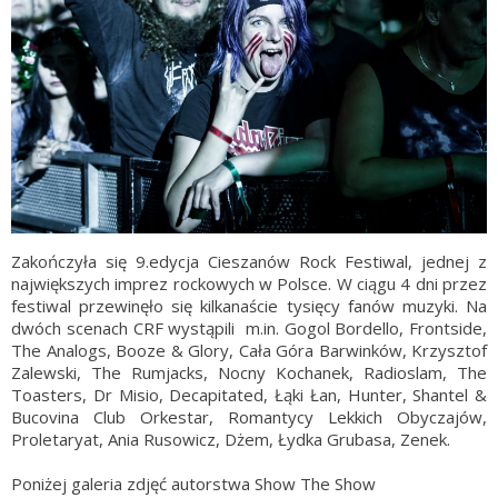
Zakończyła się 9.edycja Cieszanów Rock Festiwal, jednej z
największych imprez rockowych w Polsce. W ciągu 4 dni przez
festiwal przewinęło się kilkanaście tysięcy fanów muzyki. Na
dwóch scenach CRF wystąpili m.in. Gogol Bordello, Frontside,
The Analogs, Booze & Glory, Cała Góra Barwinków, Krzysztof
Zalewski, The Rumjacks, Nocny Kochanek, Radioslam, The
Toasters, Dr Misio, Decapitated, Łąki Łan, Hunter, Shantel &
Bucovina Club Orkestar, Romantycy Lekkich Obyczajów,
Proletaryat, Ania Rusowicz, Dżem, Łydka Grubasa, Zenek.
Poniżej galeria zdjęć autorstwa Show The Show