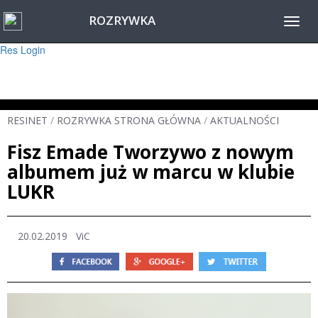
ROZRYWKA
Warning
: session_start(): Failed to read session data: user (path: ) in
Toggl
/home/www/resinet2020/html/inc/Session.php
on line
22
navig
Res Login
RESINET
/
ROZRYWKA STRONA GŁÓWNA
/
AKTUALNOŚCI
Fisz Emade Tworzywo z nowym
albumem już w marcu w klubie
LUKR
20.02.2019
ViC