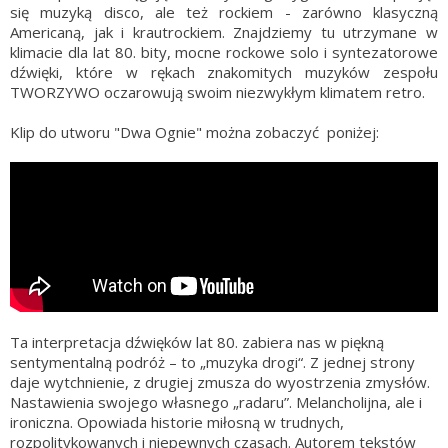
się muzyką disco, ale też rockiem - zarówno klasyczną
Americaną, jak i krautrockiem. Znajdziemy tu utrzymane w
klimacie dla lat 80. bity, mocne rockowe solo i syntezatorowe
dźwięki, które w rękach znakomitych muzyków zespołu
TWORZYWO oczarowują swoim niezwykłym klimatem retro.
Klip do utworu "Dwa Ognie" można zobaczyć poniżej:
Ta interpretacja dźwięków lat 80. zabiera nas w piękną
sentymentalną podróż – to „muzyka drogi“. Z jednej strony
daje wytchnienie, z drugiej zmusza do wyostrzenia zmysłów.
Nastawienia swojego własnego „radaru”. Melancholijna, ale i
ironiczna. Opowiada historie miłosną w trudnych,
rozpolitykowanych i niepewnych czasach. Autorem tekstów