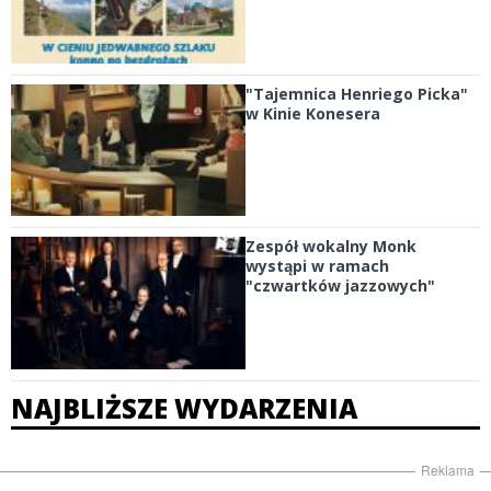
"Tajemnica Henriego Picka"
w Kinie Konesera
Zespół wokalny Monk
wystąpi w ramach
"czwartków jazzowych"
NAJBLIŻSZE WYDARZENIA
Reklama