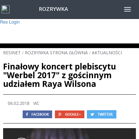
ROZRYWKA
Warning
: session_start(): Failed to read session data: user (path: ) in
Toggl
/home/www/resinet2020/html/inc/Session.php
on line
22
navig
Res Login
RESINET
/
ROZRYWKA STRONA GŁÓWNA
/
AKTUALNOŚCI
Finałowy koncert plebiscytu
"Werbel 2017" z gościnnym
udziałem Raya Wilsona
06.02.2018
ViC