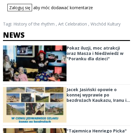
Zaloguj się
aby móc dodawać komentarze
Tagi:
History of the rhythm
,
Art Celebration
,
Wschód Kultury
NEWS
Pokaz iluzji, moc atrakcji
oraz Masza i Niedźwiedź w
"Poranku dla dzieci"
Jacek Jasiński opowie o
konnej wyprawie po
bezdrożach Kaukazu, Iranu i...
"Tajemnica Henriego Picka"