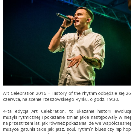
Art Celebration 2016 – History of the rhythm odbędzie się 26
czerwca, na scenie rzeszowskiego Rynku, o godz. 19:30.
4-ta edycja Art Celebration, to ukazanie historii ewolucji
muzyki rytmicznej i pokazanie zmian jakie następowały w niej
na przestrzeni lat, jak również pokazania, że we współczesnej
muzyce gatunki takie jak: jazz, soul, rythm`n blues czy hip hop