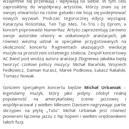
wzajemnie się przenikają i wpływają na siebie. W tym celu
zaprosiliśmy do współpracy artystów, którzy znani są ze
swojej otwartości na różne gatunki i nie boją się podejmować
nowych wyzwań. Podczas tegorocznej edycji wystąpią:
Katarzyna Rościńska, Ten Typ Mes, Te-Tris i Dj Eprom, a
koncert poprowadzi NumerRaz. Artyści zaprezentują zarówno
swoje autorskie utwory w unikatowych aranżacjach, jak
również wezmą udział w specjalnie przygotowanych na
okoliczność koncertu fragmentach ukazujących ewolucję
muzyki na przestrzeni ostatniego stulecia. Zespół koncertowy
AC Band pod wodzą autora aranżacji Zbigniewa Jakubka będą
tworzyć czołowi polscy muzycy: Michał Barański, Wojciech
Fedkowicz, Damian Kurasz, Marek Podkowa, Łukasz Rakalski,
Tomasz Nowak.
Gościem specjalnym koncertu będzie
Michał Urbaniak
–
legendarny muzyk, który jako jedyny zdobył realną
popularność na amerykańskiej scenie jazzowej i
współpracował z wielkim Milesem Davisem nagrywając partie
skrzypiec na płytę „Tutu”. Michał Urbaniak jest również
pionierem łączenia jazzu z hip hopem i wielkim orędownikiem
takich fuzji.