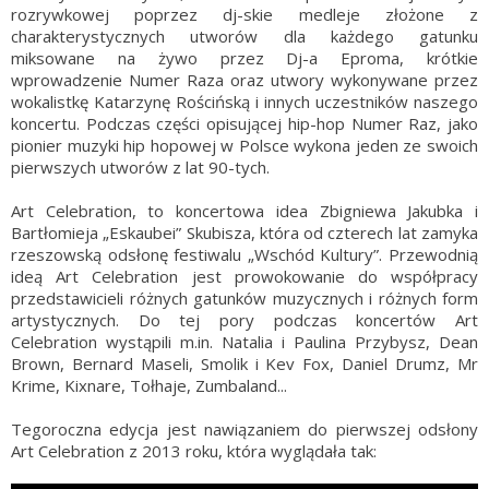
rozrywkowej poprzez dj-skie medleje złożone z
charakterystycznych utworów dla każdego gatunku
miksowane na żywo przez Dj-a Eproma, krótkie
wprowadzenie Numer Raza oraz utwory wykonywane przez
wokalistkę Katarzynę Rościńską i innych uczestników naszego
koncertu. Podczas części opisującej hip-hop Numer Raz, jako
pionier muzyki hip hopowej w Polsce wykona jeden ze swoich
pierwszych utworów z lat 90-tych.
Art Celebration, to koncertowa idea Zbigniewa Jakubka i
Bartłomieja „Eskaubei” Skubisza, która od czterech lat zamyka
rzeszowską odsłonę festiwalu „Wschód Kultury”. Przewodnią
ideą Art Celebration jest prowokowanie do współpracy
przedstawicieli różnych gatunków muzycznych i różnych form
artystycznych. Do tej pory podczas koncertów Art
Celebration wystąpili m.in. Natalia i Paulina Przybysz, Dean
Brown, Bernard Maseli, Smolik i Kev Fox, Daniel Drumz, Mr
Krime, Kixnare, Tołhaje, Zumbaland...
Tegoroczna edycja jest nawiązaniem do pierwszej odsłony
Art Celebration z 2013 roku, która wyglądała tak: