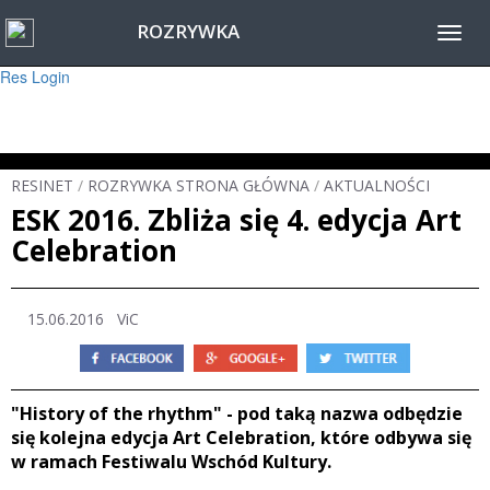
ROZRYWKA
Warning
: session_start(): Failed to read session data: user (path: ) in
Toggl
/home/www/resinet2020/html/inc/Session.php
on line
22
navig
Res Login
RESINET
/
ROZRYWKA STRONA GŁÓWNA
/
AKTUALNOŚCI
ESK 2016. Zbliża się 4. edycja Art
Celebration
15.06.2016 ViC
"History of the rhythm" - pod taką nazwa odbędzie
się kolejna edycja Art Celebration, które odbywa się
w ramach Festiwalu Wschód Kultury.