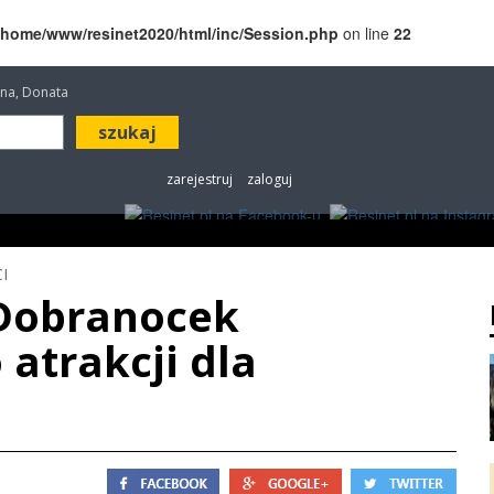
/home/www/resinet2020/html/inc/Session.php
on line
22
etana, Donata
zarejestruj
zaloguj
ROZRYWKA
W KINACH
OGŁOSZENIA
FOT
I
Dobranocek
atrakcji dla