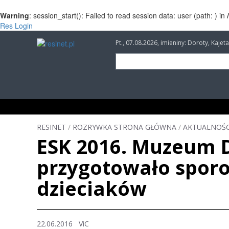
Warning
: session_start(): Failed to read session data: user (path: ) in
Res Login
Pt., 07.08.2026, imieniny: Doroty, Kaj
INFORMACJE
INWESTYCJE
IMPREZY
RESINET
/
ROZRYWKA STRONA GŁÓWNA
/
AKTUALNOŚC
ESK 2016. Muzeum 
przygotowało sporo 
dzieciaków
22.06.2016 ViC