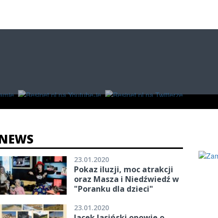
O
W RZESZOWIE
ZAKUPY
NEWS
23.01.2020
Pokaz iluzji, moc atrakcji
oraz Masza i Niedźwiedź w
"Poranku dla dzieci"
23.01.2020
Jacek Jasiński opowie o