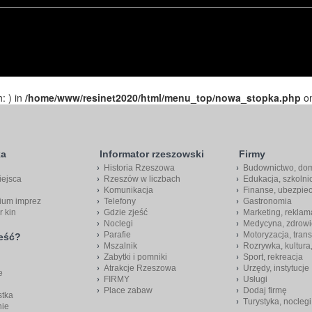
h: ) in
/home/www/resinet2020/html/menu_top/nowa_stopka.php
on
ka
Informator rzeszowski
Firmy
Historia Rzeszowa
Budownictwo, do
iejsca
Rzeszów w liczbach
Edukacja, szkolni
Komunikacja
Finanse, ubezpie
ium imprez
Telefony
Gastronomia
r kin
Gdzie zjeść
Marketing, reklam
Noclegi
Medycyna, zdrowi
Parafie
Motoryzacja, trans
jeść?
Mszalnik
Rozrywka, kultura
Zabytki i pomniki
Sport, rekreacja
Atrakcje Rzeszowa
Urzędy, instytucje
e
FIRMY
Usługi
Place zabaw
Dodaj firmę
stka
Turystyka, noclegi
nie