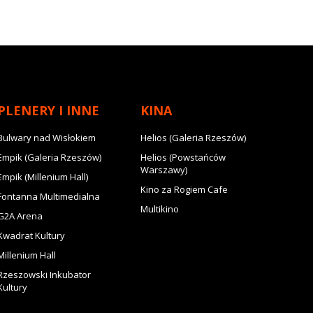
PLENERY I INNE
KINA
Bulwary nad Wisłokiem
Helios (Galeria Rzeszów)
Empik (Galeria Rzeszów)
Helios (Powstańców
Warszawy)
Empik (Millenium Hall)
Kino za Rogiem Cafe
Fontanna Multimedialna
Multikino
G2A Arena
Kwadrat Kultury
Millenium Hall
Rzeszowski Inkubator
Kultury