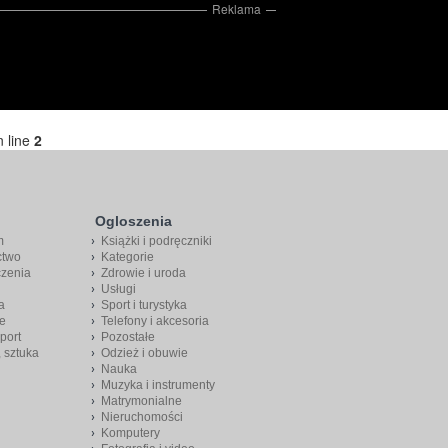
Reklama
 line
2
Ogloszenia
m
Książki i podręczniki
ctwo
Kategorie
czenia
Zdrowie i uroda
Usługi
a
Sport i turystyka
e
Telefony i akcesoria
port
Pozostałe
, sztuka
Odzież i obuwie
Nauka
Muzyka i instrumenty
Matrymonialne
Nieruchomości
Komputery