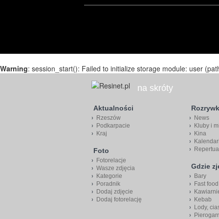
Warning
: session_start(): Failed to initialize storage module: user (pat
na skróty
Aktualności
Rozryw
Rzeszów
News
Podkarpacie
Kluby i m
Kraj
Kina
Kalendar
Repertua
Foto
Fotorelacje
Gdzie z
Wasze zdjęcia
Kategorie
Bary
Poradnik
Fast food
Dodaj zdjęcie
Kawiarni
Dodaj fotorelację
Kebab
Lody, cia
Pierogar