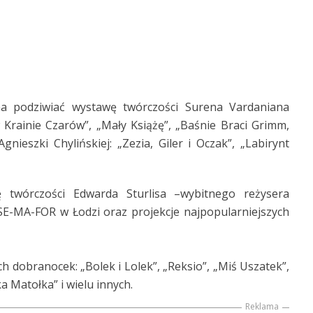
 podziwiać wystawę twórczości Surena Vardaniana
 w Krainie Czarów”, „Mały Książę”, „Baśnie Braci Grimm,
gnieszki Chylińskiej: „Zezia, Giler i Oczak”, „Labirynt
 twórczości Edwarda Sturlisa –wybitnego reżysera
E-MA-FOR w Łodzi oraz projekcje najpopularniejszych
 dobranocek: „Bolek i Lolek”, „Reksio”, „Miś Uszatek”,
 Matołka” i wielu innych.
Reklama