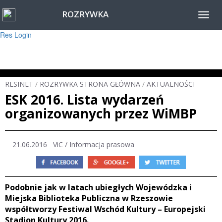
ROZRYWKA
Warning
: session_start(): Failed to read session data: user (path: ) in
Toggl
/home/www/resinet2020/html/inc/Session.php
on line
22
navig
Res Login
RESINET
/
ROZRYWKA STRONA GŁÓWNA
/
AKTUALNOŚCI
ESK 2016. Lista wydarzeń
organizowanych przez WiMBP
21.06.2016 ViC / Informacja prasowa
Podobnie jak w latach ubiegłych Wojewódzka i
Miejska Biblioteka Publiczna w Rzeszowie
współtworzy Festiwal Wschód Kultury – Europejski
Stadion Kultury 2016.