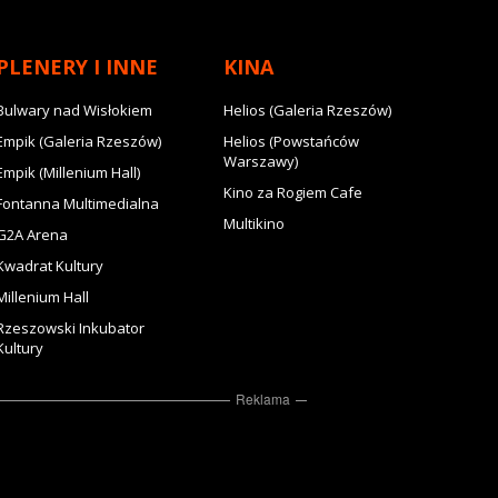
PLENERY I INNE
KINA
Bulwary nad Wisłokiem
Helios (Galeria Rzeszów)
Empik (Galeria Rzeszów)
Helios (Powstańców
Warszawy)
Empik (Millenium Hall)
Kino za Rogiem Cafe
Fontanna Multimedialna
Multikino
G2A Arena
Kwadrat Kultury
Millenium Hall
Rzeszowski Inkubator
Kultury
Reklama