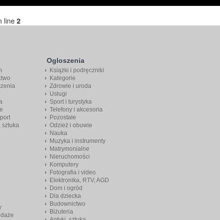
 line
2
Ogloszenia
m
Książki i podręczniki
ctwo
Kategorie
czenia
Zdrowie i uroda
Usługi
a
Sport i turystyka
e
Telefony i akcesoria
port
Pozostałe
, sztuka
Odzież i obuwie
Nauka
Muzyka i instrumenty
Matrymonialne
Nieruchomości
Komputery
Fotografia i video
Elektronika, RTV, AGD
Dom i ogród
Dla dziecka
Budownictwo
y
Biżuteria
edaże
Antyki, sztuka