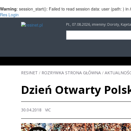
Warning
: session_start(): Failed to read session data: user (path: ) in
Res Login
Pt., 07.08.2026, imieniny: Doroty, Kaj
INFORMACJE
INWESTYCJE
IMPREZY
RESINET
/
ROZRYWKA STRONA GŁÓWNA
/
AKTUALNOŚC
Dzień Otwarty Pols
30.04.2018
ViC