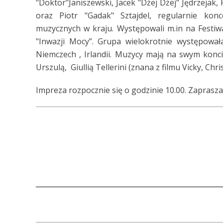
"Doktor"Janiszewski, Jacek "Dżej Dżej" Jędrzejak
oraz Piotr "Gadak" Sztajdel, regularnie konc
muzycznych w kraju. Występowali m.in na Festiwa
"Inwazji Mocy”. Grupa wielokrotnie występowała
Niemczech , Irlandii. Muzycy mają na swym konci
Urszulą, Giullią Tellerini (znana z filmu Vicky, Chri
Impreza rozpocznie się o godzinie 10.00. Zaprasz