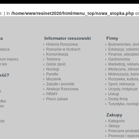
h: ) in
/home/www/resinet2020/html/menu_top/nowa_stopka.php
on
ka
Informator rzeszowski
Firmy
Historia Rzeszowa
Budownictwo, do
iejsca
Rzeszów w liczbach
Edukacja, szkolni
Komunikacja
Finanse, ubezpie
ium imprez
Telefony
Gastronomia
r kin
Gdzie zjeść
Marketing, reklam
Noclegi
Medycyna, zdrowi
Parafie
Motoryzacja, trans
jeść?
Mszalnik
Rozrywka, kultura
Zabytki i pomniki
Sport, rekreacja
Atrakcje Rzeszowa
Urzędy, instytucje
e
FIRMY
Usługi
Place zabaw
Dodaj firmę
stka
Turystyka, noclegi
nie
Zakupy
cje
Kategorie
Sklepy
Polecane produkt
Promocje i wyprz