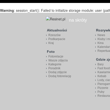
Warning
: session_start(): Failed to initialize storage module: user (pat
na skróty
Aktualności
Rozryw
Rzeszów
News
Podkarpacie
Kluby i m
Kraj
Kina
Kalendar
Repertua
Foto
Fotorelacje
Gdzie z
Wasze zdjęcia
Kategorie
Bary
Poradnik
Fast food
Dodaj zdjęcie
Kawiarni
Dodaj fotorelację
Kebab
Lody, cia
Pierogar
Pizzerie
Puby
Restaura