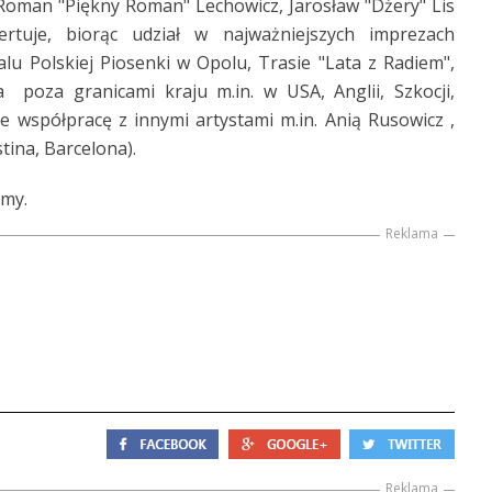
, Roman "Piękny Roman" Lechowicz, Jarosław "Dżery" Lis
ertuje, biorąc udział w najważniejszych imprezach
lu Polskiej Piosenki w Opolu, Trasie "Lata z Radiem",
 poza granicami kraju m.in. w USA, Anglii, Szkocji,
e współpracę z innymi artystami m.in. Anią Rusowicz ,
stina, Barcelona).
amy.
Reklama
Reklama