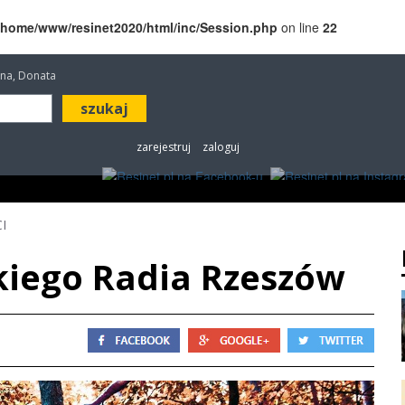
/home/www/resinet2020/html/inc/Session.php
on line
22
etana, Donata
zarejestruj
zaloguj
ROZRYWKA
W KINACH
OGŁOSZENIA
FOT
I
kiego Radia Rzeszów