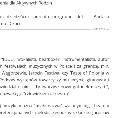
enia dla Aktywnych Rodzin
m dziedzińcu): laureata programu Idol - Bartasa
o - Czarni.
Reklama
"IDOL”, wokalista, beatboxer, instrumentalista, autor
h festiwalach muzycznych w Polsce i za granicą, min.
 Węgorzewie, Jarocin Festiwal czy Taste of Polonia w
. Podczas występów towarzyszy mu jedynie gitarzysta i
owiedział o nim: " Ty tworzysz nowy gatunek muzyki ",
nazwała go "człowiekiem orkiestrą".
j muzykę można śmiało nazwać szalonym big - beatem
etensjonalnych melodii. Zespół w składzie: Jarosław