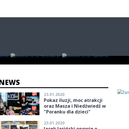
O
W RZESZOWIE
ZAKUPY
NEWS
23.01.2020
Pokaz iluzji, moc atrakcji
oraz Masza i Niedźwiedź w
"Poranku dla dzieci"
23.01.2020
Jacek Jasiński opowie o