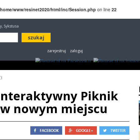
/home/www/resinet2020/html/inc/Session.php
on line
22
awy, Sykstusa
zarejestruj
zaloguj
ROZRYWKA
W KINACH
OGŁOSZENIA
FOT
I
Interaktywny Piknik
 w nowym miejscu