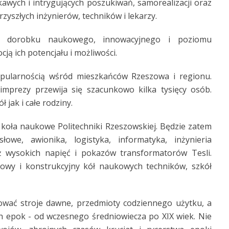
ekawych i intrygujących poszukiwań, samorealizacji oraz
rzyszłych inżynierów, techników i lekarzy.
ia dorobku naukowego, innowacyjnego i poziomu
cją ich potencjału i możliwości.
opularnością wśród mieszkańców Rzeszowa i regionu.
imprezy przewija się szacunkowo kilka tysięcy osób.
jak i całe rodziny.
koła naukowe Politechniki Rzeszowskiej. Będzie zatem
łowe, awionika, logistyka, informatyka, inżynieria
eż wysokich napięć i pokazów transformatorów Tesli.
wy i konstrukcyjny kół naukowych techników, szkół
ować stroje dawne, przedmioty codziennego użytku, a
h epok - od wczesnego średniowiecza po XIX wiek. Nie