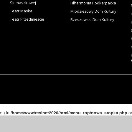
Siemaszkowej
Filharmonia Podkarpacka
Teatr Maska
Młodzieżowy Dom Kultury
Teatr Przedmieście
Rzeszowski Dom Kultury
h: ) in
/home/www/resinet2020/html/menu_top/nowa_stopka.php
on