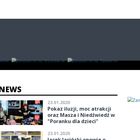
O
W RZESZOWIE
ZAKUPY
NEWS
23.01.2020
Pokaz iluzji, moc atrakcji
oraz Masza i Niedźwiedź w
"Poranku dla dzieci"
23.01.2020
Jacek Jasiński opowie o