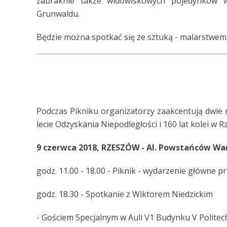
zabraknie także widowiskowych pojedynków w
Grunwaldu.
Będzie można spotkać się ze sztuką - malarstwem, 
Podczas Pikniku organizatorzy zaakcentują dwie 
lecie Odzyskania Niepodległości i 160 lat kolei w R
9 czerwca 2018, RZESZÓW - Al. Powstańców Wa
godz. 11.00 - 18.00 - Piknik - wydarzenie główne 
godz. 18.30 - Spotkanie z Wiktorem Niedzickim
- Gościem Specjalnym w Auli V1 Budynku V Politec