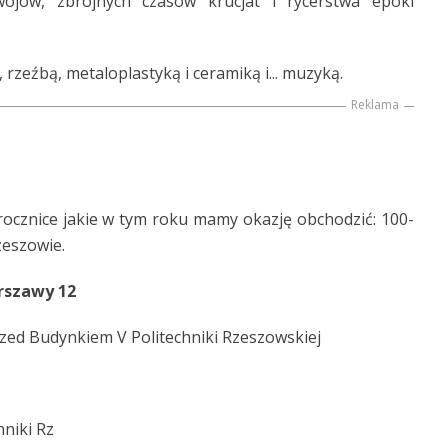
ojów, zbrojnych czasów krucjat i rycerstwa epoki
rzeźbą, metaloplastyką i ceramiką i... muzyką.
Reklama
rocznice jakie w tym roku mamy okazję obchodzić: 100-
zeszowie.
rszawy 12
przed Budynkiem V Politechniki Rzeszowskiej
hniki Rz