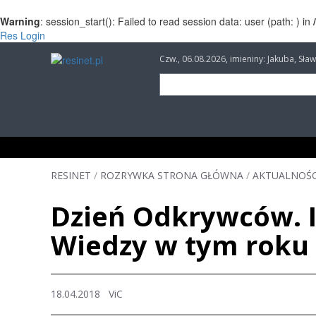
Warning
: session_start(): Failed to read session data: user (path: ) in
Res Login
Czw., 06.08.2026, imieniny: Jakuba, Sł
INFORMACJE
INWESTYCJE
IMPREZY
RESINET
/
ROZRYWKA STRONA GŁÓWNA
/
AKTUALNOŚC
Dzień Odkrywców. 
Wiedzy w tym roku
18.04.2018
ViC