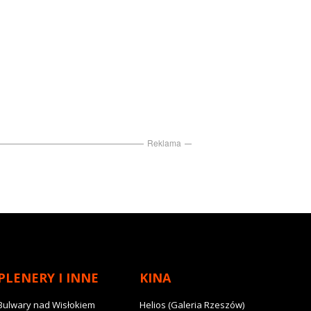
Reklama
PLENERY I INNE
KINA
Bulwary nad Wisłokiem
Helios (Galeria Rzeszów)