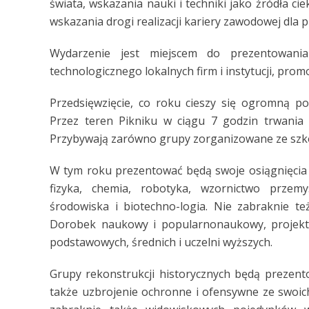
świata, wskazania nauki i techniki jako źródła ci
wskazania drogi realizacji kariery zawodowej dla p
Wydarzenie jest miejscem do prezentowan
technologicznego lokalnych firm i instytucji, promo
Przedsięwzięcie, co roku cieszy się ogromną p
Przez teren Pikniku w ciągu 7 godzin trwania 
Przybywają zarówno grupy zorganizowane ze szkół 
W tym roku prezentować będą swoje osiągnięcia 
fizyka, chemia, robotyka, wzornictwo przemys
środowiska i biotechno-logia. Nie zabraknie t
Dorobek naukowy i popularnonaukowy, projekto
podstawowych, średnich i uczelni wyższych.
Grupy rekonstrukcji historycznych będą prezent
także uzbrojenie ochronne i ofensywne ze swoic