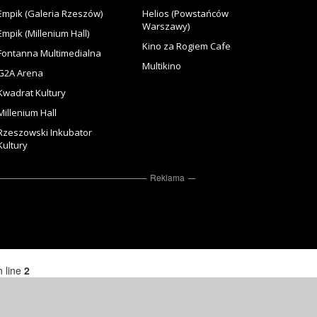
Empik (Galeria Rzeszów)
Helios (Powstańców
Warszawy)
Empik (Millenium Hall)
Kino za Rogiem Cafe
Fontanna Multimedialna
Multikino
G2A Arena
Kwadrat Kultury
Millenium Hall
Rzeszowski Inkubator
Kultury
Reklama
 line
2