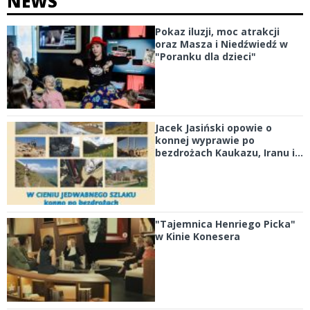
NEWS
Pokaz iluzji, moc atrakcji
oraz Masza i Niedźwiedź w
"Poranku dla dzieci"
Jacek Jasiński opowie o
konnej wyprawie po
bezdrożach Kaukazu, Iranu i...
"Tajemnica Henriego Picka"
w Kinie Konesera