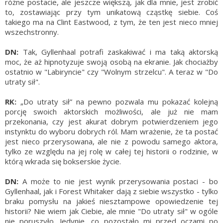
różne postacie, ale jeszcze większą, jak dla mnie, jest zrobić
to, zostawiając przy tym unikatową cząstkę siebie. Coś
takiego ma na Clint Eastwood, z tym, że ten jest nieco mniej
wszechstronny.
DN:
Tak, Gyllenhaal potrafi zaskakiwać i ma taką aktorską
moc, że aż hipnotyzuje swoją osobą na ekranie. Jak chociażby
ostatnio w "Labiryncie" czy "Wolnym strzelcu". A teraz w "Do
utraty sił".
RK:
„Do utraty sił” na pewno pozwala mu pokazać kolejną
porcję swoich aktorskich możliwości, ale już nie mam
przekonania, czy jest akurat dobrym potwierdzeniem jego
instynktu do wyboru dobrych ról. Mam wrażenie, że ta postać
jest nieco przerysowana, ale nie z powodu samego aktora,
tylko ze względu na jej rolę w całej tej historii o rodzinie, w
którą wkrada się bokserskie życie.
DN:
A może to nie jest wynik przerysowania postaci - bo
Gyllenhaal, jak i Forest Whitaker dają z siebie wszystko - tylko
braku pomysłu na jakieś niesztampowe opowiedzenie tej
historii? Nie wiem jak Ciebie, ale mnie "Do utraty sił" w ogóle
nie poruszyło. Jedynie, co pozostało mi przed oczami po