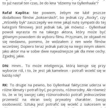
to już nastał ten czas, że do kina "idziemy na Gyllenhaala"?
Rafał Kaplita:
Nie powiem, żebym nie lubił jeszcze
dodatkowo filmów „bokserskich”, bo jednak czy „Rocky”, czy
„Wściekły byk” zaszczepiły we mnie jakąś nutę sympatii do tej
kategorii filmowej. Jest jednak tak, jak mówisz - Gyllenhaal
powoli wyrasta mi na takiego aktora, który może być
głównym powodem do wyboru filmu. Przyznam, że objawił mi
się niedawno, pomimo, że widziałem z nim wiele filmów
wcześniej. Dopiero teraz jednak patrzę na niego innym okiem.
Jako aktor ma w sobie dwie najważniejsze jak dla mnie cechy.
Zgadnij, jakie.
DN:
Hmm... To może inteligencja, którą kieruje się przy
wyborze ról, i to, że jest jak kameleon - potrafi wcielić się w
każdą rolę?
RK:
To drugie na pewno, bo Gyllenhaal faktycznie uderza w
różne klimaty i potrafi być, po prostu, różnorodny. Ale również
to, że w tej swojej całej różnorodności potrafi jednocześnie
przenieść na ekran swój prywatny charakter. Swoją
osobowość. Sztuką jest potrafić się wcielić z sukcesem w