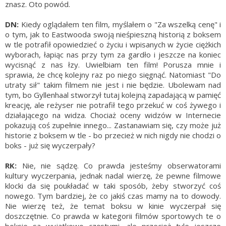
znasz. Oto powód.
DN:
Kiedy oglądałem ten film, myślałem o "Za wszelką cenę" i
o tym, jak to Eastwooda swoją nieśpieszną historią z boksem
w tle potrafił opowiedzieć o życiu i wpisanych w życie ciężkich
wyborach, łapiąc nas przy tym za gardło i jeszcze na koniec
wycisnąć z nas łzy. Uwielbiam ten film! Porusza mnie i
sprawia, że chcę kolejny raz po niego sięgnąć. Natomiast "Do
utraty sił" takim filmem nie jest i nie będzie. Ubolewam nad
tym, bo Gyllenhaal stworzył tutaj kolejną zapadającą w pamięć
kreację, ale reżyser nie potrafił tego przekuć w coś żywego i
działającego na widza. Chociaż oceny widzów w Internecie
pokazują coś zupełnie innego... Zastanawiam się, czy może już
historie z boksem w tle - bo przecież w nich nigdy nie chodzi o
boks - już się wyczerpały?
RK:
Nie, nie sądzę. Co prawda jesteśmy obserwatorami
kultury wyczerpania, jednak nadal wierzę, że pewne filmowe
klocki da się poukładać w taki sposób, żeby stworzyć coś
nowego. Tym bardziej, że co jakiś czas mamy na to dowody.
Nie wierzę też, że temat boksu w kinie wyczerpał się
doszczętnie. Co prawda w kategorii filmów sportowych te o