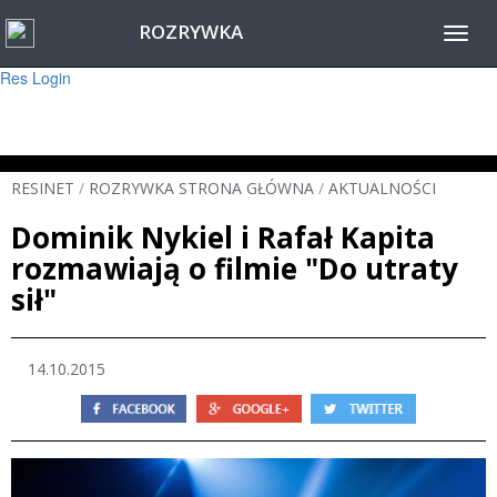
ROZRYWKA
Warning
: session_start(): Failed to read session data: user (path: ) in
Toggl
/home/www/resinet2020/html/inc/Session.php
on line
22
navig
Res Login
RESINET
/
ROZRYWKA STRONA GŁÓWNA
/
AKTUALNOŚCI
Dominik Nykiel i Rafał Kapita
rozmawiają o filmie "Do utraty
sił"
14.10.2015