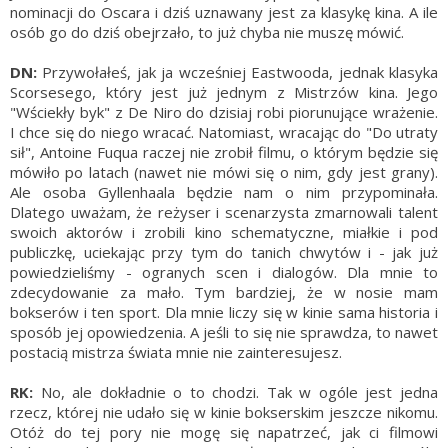
nominacji do Oscara i dziś uznawany jest za klasykę kina. A ile
osób go do dziś obejrzało, to już chyba nie muszę mówić.
DN:
Przywołałeś, jak ja wcześniej Eastwooda, jednak klasyka
Scorsesego, który jest już jednym z Mistrzów kina. Jego
"Wściekły byk" z De Niro do dzisiaj robi piorunujące wrażenie.
I chce się do niego wracać. Natomiast, wracając do "Do utraty
sił", Antoine Fuqua raczej nie zrobił filmu, o którym będzie się
mówiło po latach (nawet nie mówi się o nim, gdy jest grany).
Ale osoba Gyllenhaala będzie nam o nim przypominała.
Dlatego uważam, że reżyser i scenarzysta zmarnowali talent
swoich aktorów i zrobili kino schematyczne, miałkie i pod
publiczkę, uciekając przy tym do tanich chwytów i - jak już
powiedzieliśmy - ogranych scen i dialogów. Dla mnie to
zdecydowanie za mało. Tym bardziej, że w nosie mam
bokserów i ten sport. Dla mnie liczy się w kinie sama historia i
sposób jej opowiedzenia. A jeśli to się nie sprawdza, to nawet
postacią mistrza świata mnie nie zainteresujesz.
RK:
No, ale dokładnie o to chodzi. Tak w ogóle jest jedna
rzecz, której nie udało się w kinie bokserskim jeszcze nikomu.
Otóż do tej pory nie mogę się napatrzeć, jak ci filmowi