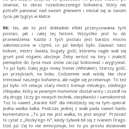
seansie, to obraz rozwścieczonego bohatera, który nie
potrafił panować nad swoim gniewem i miotał się w swoim
życiu jak tygrys w klatce.
RK:
No, ale to jest dokładnie efekt przerysowania tych
postaci, jak i całej tej historii. Wszystko jest tu do
przewidzenia. Każda z tych postaci jest bardzo mocno
zakotwiczona w czymś, co już kiedyś było. Zauważ: nasz
bokser, mistrz świata, bogaty gość, któremu nagle wali się
grunt pod nogami, ubożeje. Żeby wrócić na tory i znaleźć
pieniądze do życia musi znów zacząć boksować i wygrywać.
To już było. Dalej jego nowy trener (Whitaker). Starszy gość,
po przejściach, na boku. Codziennie wali wódę. Nie chce
trenować naszego bohatera, ale nagle się przełamuje. To też
już było. Ich relacja: stary mistrz trenuje młodego, zdolnego
chłopaka, który w pewnym momencie dostał wciry i zszedł na
złą drogę. Uczy go nowych technik, cierpliwości i samokontroli.
Toż to nawet „Karate Kid” dla młodzieży się na tym opierał.
Jedna wielka kalka. Podczas jednej z walk pada nawet hasło
komentatora: „To już nie jest walka, to jest wojna”. Przecież
to cytat z „Rocky’ego IV”, kiedy Sylwek bił się z Ivanem Drago.
Dziś już Cię to nie emocjonuje, bo to po prostu doskonale