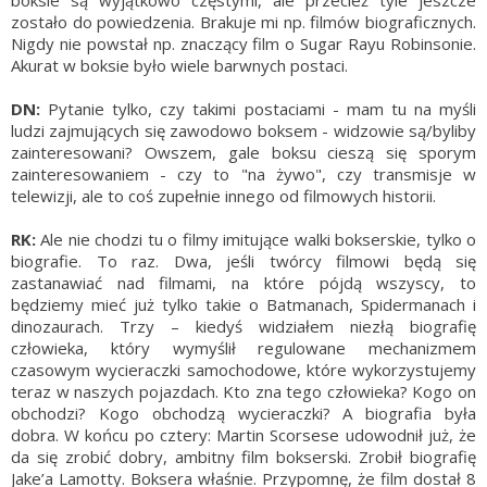
boksie są wyjątkowo częstymi, ale przecież tyle jeszcze
zostało do powiedzenia. Brakuje mi np. filmów biograficznych.
Nigdy nie powstał np. znaczący film o Sugar Rayu Robinsonie.
Akurat w boksie było wiele barwnych postaci.
DN:
Pytanie tylko, czy takimi postaciami - mam tu na myśli
ludzi zajmujących się zawodowo boksem - widzowie są/byliby
zainteresowani? Owszem, gale boksu cieszą się sporym
zainteresowaniem - czy to "na żywo", czy transmisje w
telewizji, ale to coś zupełnie innego od filmowych historii.
RK:
Ale nie chodzi tu o filmy imitujące walki bokserskie, tylko o
biografie. To raz. Dwa, jeśli twórcy filmowi będą się
zastanawiać nad filmami, na które pójdą wszyscy, to
będziemy mieć już tylko takie o Batmanach, Spidermanach i
dinozaurach. Trzy – kiedyś widziałem niezłą biografię
człowieka, który wymyślił regulowane mechanizmem
czasowym wycieraczki samochodowe, które wykorzystujemy
teraz w naszych pojazdach. Kto zna tego człowieka? Kogo on
obchodzi? Kogo obchodzą wycieraczki? A biografia była
dobra. W końcu po cztery: Martin Scorsese udowodnił już, że
da się zrobić dobry, ambitny film bokserski. Zrobił biografię
Jake’a Lamotty. Boksera właśnie. Przypomnę, że film dostał 8