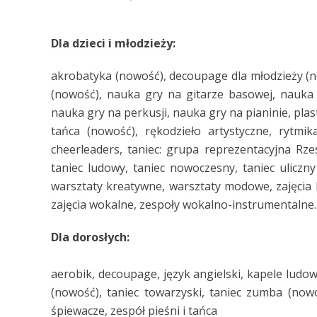
Dla dzieci i młodzieży:
akrobatyka (nowość), decoupage dla młodzieży (nowo
(nowość), nauka gry na gitarze basowej, nauka 
nauka gry na perkusji, nauka gry na pianinie, pla
tańca (nowość), rękodzieło artystyczne, rytmika
cheerleaders, taniec: grupa reprezentacyjna Rz
taniec ludowy, taniec nowoczesny, taniec uliczny
warsztaty kreatywne, warsztaty modowe, zajęcia l
zajęcia wokalne, zespoły wokalno-instrumentalne.
Dla dorosłych:
aerobik, decoupage, język angielski, kapele ludowe
(nowość), taniec towarzyski, taniec zumba (nowość
śpiewacze, zespół pieśni i tańca