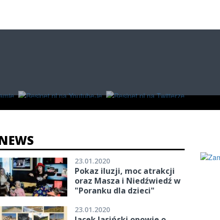
O
W RZESZOWIE
ZAKUPY
NEWS
23.01.2020
Pokaz iluzji, moc atrakcji
oraz Masza i Niedźwiedź w
"Poranku dla dzieci"
23.01.2020
Jacek Jasiński opowie o