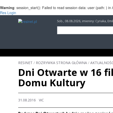
Warning
: session_start(): Failed to read session data: user (path: ) in
Res Login
Sob., 08.08.2026, imieniny: Cyriaka, Em
INFORMACJE
INWESTYCJE
IMPREZY
RESINET
/
ROZRYWKA STRONA GŁÓWNA
/
AKTUALNOŚC
Dni Otwarte w 16 f
Domu Kultury
31.08.2016 ViC