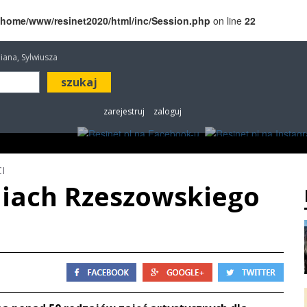
/home/www/resinet2020/html/inc/Session.php
on line
22
iliana, Sylwiusza
zarejestruj
zaloguj
ROZRYWKA
W KINACH
OGŁOSZENIA
FOT
I
iliach Rzeszowskiego