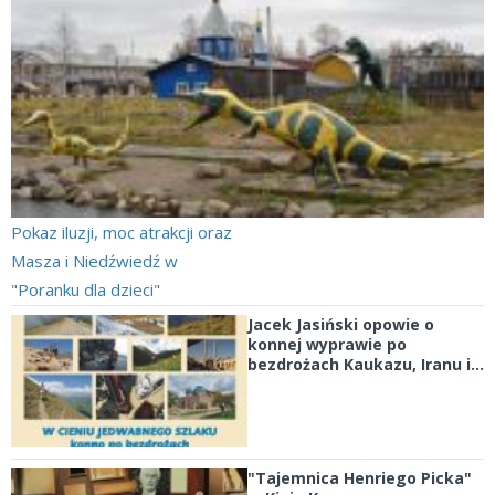
Pokaz iluzji, moc atrakcji oraz
Masza i Niedźwiedź w
"Poranku dla dzieci"
Jacek Jasiński opowie o
konnej wyprawie po
bezdrożach Kaukazu, Iranu i...
"Tajemnica Henriego Picka"