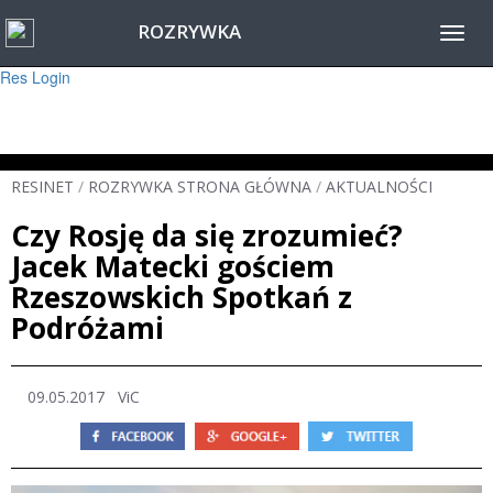
ROZRYWKA
Warning
: session_start(): Failed to read session data: user (path: ) in
Toggl
/home/www/resinet2020/html/inc/Session.php
on line
22
navig
Res Login
RESINET
/
ROZRYWKA STRONA GŁÓWNA
/
AKTUALNOŚCI
Czy Rosję da się zrozumieć?
Jacek Matecki gościem
Rzeszowskich Spotkań z
Podróżami
09.05.2017
ViC