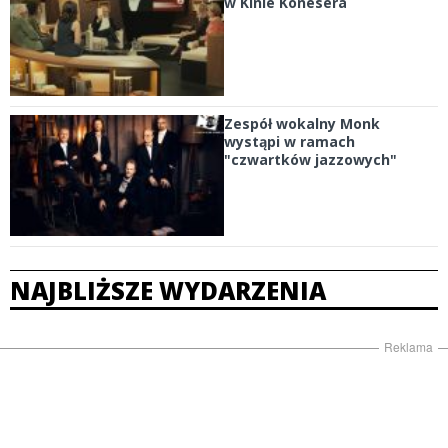
w Kinie Konesera
Zespół wokalny Monk
wystąpi w ramach
"czwartków jazzowych"
NAJBLIŻSZE WYDARZENIA
Reklama