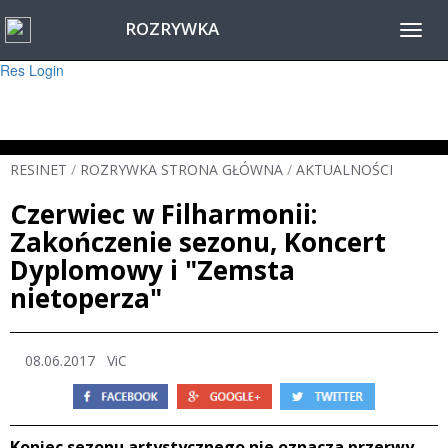
ROZRYWKA
Warning
: session_start(): Failed to read session data: user (path: ) in
Toggl
/home/www/resinet2020/html/inc/Session.php
on line
22
navig
Res Login
RESINET
/
ROZRYWKA STRONA GŁÓWNA
/
AKTUALNOŚCI
Czerwiec w Filharmonii:
Zakończenie sezonu, Koncert
Dyplomowy i "Zemsta
nietoperza"
08.06.2017
ViC
Koniec sezonu artystycznego nie oznacza przerwy