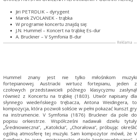
Jiri PETRDLIK – dyrygent
Marek ZVOLANEK - trąbka
W programie koncertu znajdą się:
J.N. Hummel – Koncert na trąbkę Es-dur
A. Bruckner – V Symfonia B-dur
Reklama
Hummel znany jest nie tylko miłośnikom muzyki
fortepianowej. Austriacki wirtuoz fortepianu, jeden z
czołowych przedstawicieli późnego klasycyzmu zasłynął
również z Koncertu na trąbkę (1803). Utwór napisany dla
słynnego wiedeńskiego trębacza, Antona Weidingera, to
kompozycja, która pozwoli soliście w pełni pokazać kunszt gry
na instrumencie. V Symfonia (1876) Bruckner da pole do
popisu orkiestrze. Współcześni nadawali dziełu tytuły
„Średniowieczna”, „Katolicka”, „Chorałowa”, próbując określić
ogólną atmosferę tej muzyki. Sam kompozytor mówił, że V
Symfonia to jego „mistrzowskie dzieło kontrapunktyczne”, i