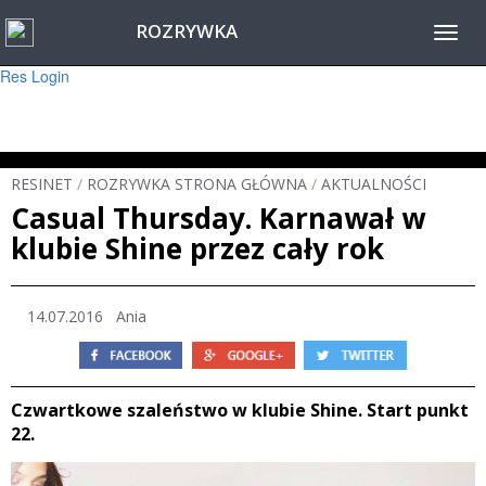
ROZRYWKA
Warning
: session_start(): Failed to read session data: user (path: ) in
Toggl
/home/www/resinet2020/html/inc/Session.php
on line
22
navig
Res Login
RESINET
/
ROZRYWKA STRONA GŁÓWNA
/
AKTUALNOŚCI
Casual Thursday. Karnawał w
klubie Shine przez cały rok
14.07.2016 Ania
Czwartkowe szaleństwo w klubie Shine. Start punkt
22.