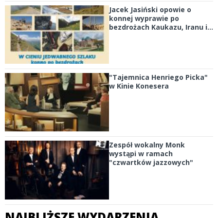
Jacek Jasiński opowie o
konnej wyprawie po
bezdrożach Kaukazu, Iranu i...
"Tajemnica Henriego Picka"
w Kinie Konesera
Zespół wokalny Monk
wystąpi w ramach
"czwartków jazzowych"
NAJBLIŻSZE WYDARZENIA