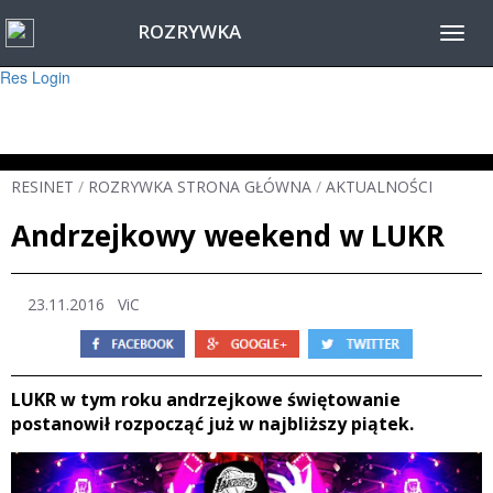
ROZRYWKA
Warning
: session_start(): Failed to read session data: user (path: ) in
Toggl
/home/www/resinet2020/html/inc/Session.php
on line
22
navig
Res Login
RESINET
/
ROZRYWKA STRONA GŁÓWNA
/
AKTUALNOŚCI
Andrzejkowy weekend w LUKR
23.11.2016
ViC
LUKR w tym roku andrzejkowe świętowanie
postanowił rozpocząć już w najbliższy piątek.