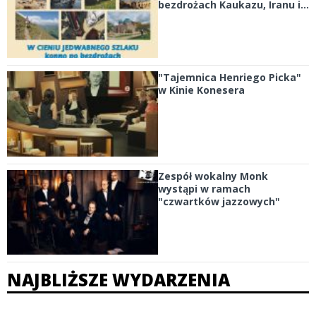
bezdrożach Kaukazu, Iranu i...
"Tajemnica Henriego Picka"
w Kinie Konesera
Zespół wokalny Monk
wystąpi w ramach
"czwartków jazzowych"
NAJBLIŻSZE WYDARZENIA