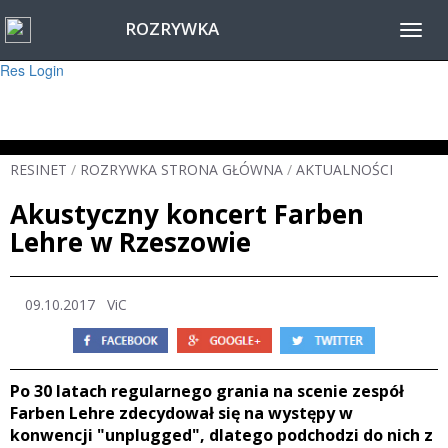
ROZRYWKA
Warning
: session_start(): Failed to read session data: user (path: ) in
Toggl
/home/www/resinet2020/html/inc/Session.php
on line
22
navig
Res Login
RESINET
/
ROZRYWKA STRONA GŁÓWNA
/
AKTUALNOŚCI
Akustyczny koncert Farben
Lehre w Rzeszowie
09.10.2017
ViC
Po 30 latach regularnego grania na scenie zespół
Farben Lehre zdecydował się na występy w
konwencji "unplugged", dlatego podchodzi do nich z