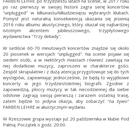
FARBEN LEHRE po trzydziestu latach na scenie, w 2017 roku
po raz pierwszy w swojej historii zagra serię koncertów
"unplugged" w kilkunastu/kilkudziesięciu wybranych klubach.
Pomysł jest naturalną konsekwencją ukazania się jesienią
2016 roku albumu akustycznego, który okazał się najbardziej
istotnym akcentem jubileuszowego, trzypłytowego
wydawnictwa "Trzy dekady".
W setliście 60-70 minutowych koncertów znajdzie się około
20 piosenek w wersjach "unplugged". Na scenie pojawi się
siedem osób, a w niektórych miastach również zawitają na
niej dodatkowi muzycy, zaproszeni w charakterze gości.
Zespół skrupulatnie i z dużą atencją przygotowuje się do tych
występów, zapewniając jednocześnie, że będą to wyjątkowe
koncerty w jego trzydziestoletniej biografii. Zgodnie z
zapowiedzią, płoccy muzycy w tak niecodziennej dla siebie
odsłonie zagrają swoją pierwszą i zarazem ostatnią trasę,
zatem będzie to jedyna okazja, aby zobaczyć "na żywo"
FARBEN LEHRE w akustycznym wydaniu.
W Rzeszowie grupa wystapi już 20 października w klubie Pod
Palmą. Początek o godz. 20:00.