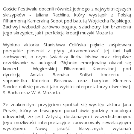
Goście Festiwalu docenili również jednego z najwybitniejszych
skrzypków - Juliana Rachlina, który wystąpił z Polską
Filharmonią Kameralną Sopot pod batutą Wojciecha Rajskiego.
Zachwyt wzbudził zarówno bogaty, szlachetny ton brzmienia
jego skrzypiec, jak i perfekcja kreacji muzyki Mozarta.
Wybitna aktorka Stanisława Celińska pięknie zaśpiewała
poetyckie piosenki z płyty „Atramentowa”. Jej fani byli
zachwyceni, o czym świadczy liczba bisów oraz cierpliwe
oczekiwanie na autograf. Głęboko emocjonalny okazał się
koncert Węgierskiej Filharmonii Kameralnej pod
dyrekcją Antala Barnása. Soliści koncertu -
sopranistka Katerina Beranova oraz baryton Klemens
Sander dali się poznać jako wybitni interpretatorzy utworów J.
S. Bacha oraz W. A. Mozarta.
Ze znakomitym przyjęciem spotkał się występ aktora Jana
Peszki, który w trwającym ponad dwie godziny monologu
udowodnił, że jest Artystą doskonałym i wszechstronnym.
Jego możliwości interpretacyjne zaowocowały rewelacyjnym
występem. Nową jakość klasycznych wykonań