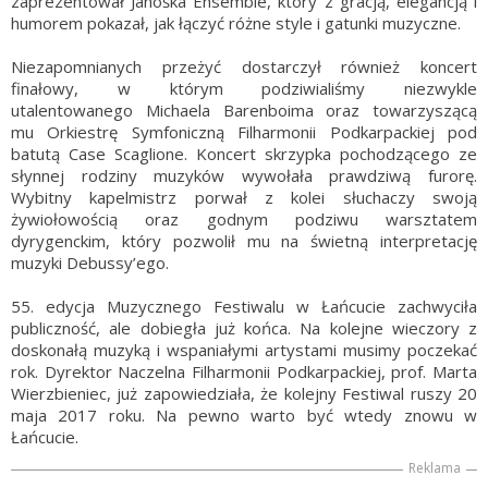
zaprezentował Janoška Ensemble, który z gracją, elegancją i
humorem pokazał, jak łączyć różne style i gatunki muzyczne.
Niezapomnianych przeżyć dostarczył również koncert
finałowy, w którym podziwialiśmy niezwykle
utalentowanego Michaela Barenboima oraz towarzyszącą
mu Orkiestrę Symfoniczną Filharmonii Podkarpackiej pod
batutą Case Scaglione. Koncert skrzypka pochodzącego ze
słynnej rodziny muzyków wywołała prawdziwą furorę.
Wybitny kapelmistrz porwał z kolei słuchaczy swoją
żywiołowością oraz godnym podziwu warsztatem
dyrygenckim, który pozwolił mu na świetną interpretację
muzyki Debussy’ego.
55. edycja Muzycznego Festiwalu w Łańcucie zachwyciła
publiczność, ale dobiegła już końca. Na kolejne wieczory z
doskonałą muzyką i wspaniałymi artystami musimy poczekać
rok. Dyrektor Naczelna Filharmonii Podkarpackiej, prof. Marta
Wierzbieniec, już zapowiedziała, że kolejny Festiwal ruszy 20
maja 2017 roku. Na pewno warto być wtedy znowu w
Łańcucie.
Reklama