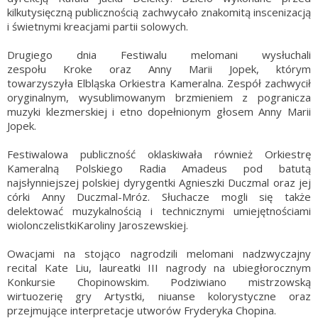
kilkutysięczną publicznością zachwycało znakomitą inscenizacją
i świetnymi kreacjami partii solowych.
Drugiego dnia Festiwalu melomani wysłuchali
zespołu Kroke oraz Anny Marii Jopek, którym
towarzyszyła Elbląska Orkiestra Kameralna. Zespół zachwycił
oryginalnym, wysublimowanym brzmieniem z pogranicza
muzyki klezmerskiej i etno dopełnionym głosem Anny Marii
Jopek.
Festiwalowa publiczność oklaskiwała również Orkiestrę
Kameralną Polskiego Radia Amadeus pod batutą
najsłynniejszej polskiej dyrygentki Agnieszki Duczmal oraz jej
córki Anny Duczmal-Mróz. Słuchacze mogli się także
delektować muzykalnością i technicznymi umiejętnościami
wiolonczelistkiKaroliny Jaroszewskiej.
Owacjami na stojąco nagrodzili melomani nadzwyczajny
recital Kate Liu, laureatki III nagrody na ubiegłorocznym
Konkursie Chopinowskim. Podziwiano mistrzowską
wirtuozerię gry Artystki, niuanse kolorystyczne oraz
przejmujące interpretacje utworów Fryderyka Chopina.