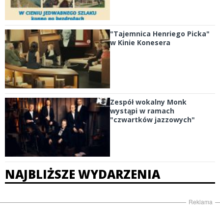
"Tajemnica Henriego Picka"
w Kinie Konesera
Zespół wokalny Monk
wystąpi w ramach
"czwartków jazzowych"
NAJBLIŻSZE WYDARZENIA
Reklama