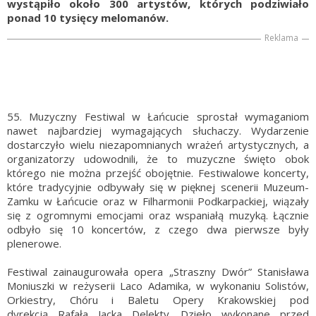
wystąpiło około 300 artystów, których podziwiało
ponad 10 tysięcy melomanów.
Reklama
55. Muzyczny Festiwal w Łańcucie sprostał wymaganiom
nawet najbardziej wymagających słuchaczy. Wydarzenie
dostarczyło wielu niezapomnianych wrażeń artystycznych, a
organizatorzy udowodnili, że to muzyczne święto obok
którego nie można przejść obojętnie. Festiwalowe koncerty,
które tradycyjnie odbywały się w pięknej scenerii Muzeum-
Zamku w Łańcucie oraz w Filharmonii Podkarpackiej, wiązały
się z ogromnymi emocjami oraz wspaniałą muzyką. Łącznie
odbyło się 10 koncertów, z czego dwa pierwsze były
plenerowe.
Festiwal zainaugurowała opera „Straszny Dwór” Stanisława
Moniuszki w reżyserii Laco Adamika, w wykonaniu Solistów,
Orkiestry, Chóru i Baletu Opery Krakowskiej pod
dyrekcją Rafała Jacka Delekty. Dzieło wykonane przed