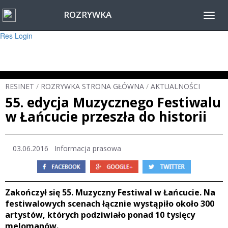
ROZRYWKA
Warning
: session_start(): Failed to read session data: user (path: ) in
Toggl
/home/www/resinet2020/html/inc/Session.php
on line
22
navig
Res Login
RESINET
/
ROZRYWKA STRONA GŁÓWNA
/
AKTUALNOŚCI
55. edycja Muzycznego Festiwalu
w Łańcucie przeszła do historii
03.06.2016 Informacja prasowa
Zakończył się 55. Muzyczny Festiwal w Łańcucie. Na
festiwalowych scenach łącznie wystąpiło około 300
artystów, których podziwiało ponad 10 tysięcy
melomanów.