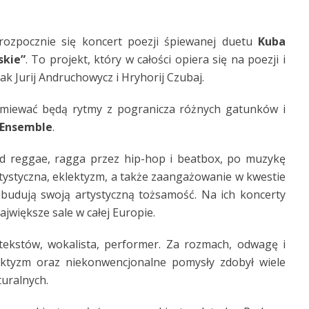
rozpocznie się koncert poezji śpiewanej duetu
Kuba
skie”
. To projekt, który w całości opiera się na poezji i
ak Jurij Andruchowycz i Hryhorij Czubaj.
miewać będą rytmy z pogranicza różnych gatunków i
l Ensemble
.
od reggae, ragga przez hip-hop i beatbox, po muzykę
tystyczna, eklektyzm, a także zaangażowanie w kwestie
 budują swoją artystyczną tożsamość. Na ich koncerty
jwiększe sale w całej Europie.
tekstów, wokalista, performer. Za rozmach, odwagę i
ektyzm oraz niekonwencjonalne pomysły zdobył wiele
turalnych.