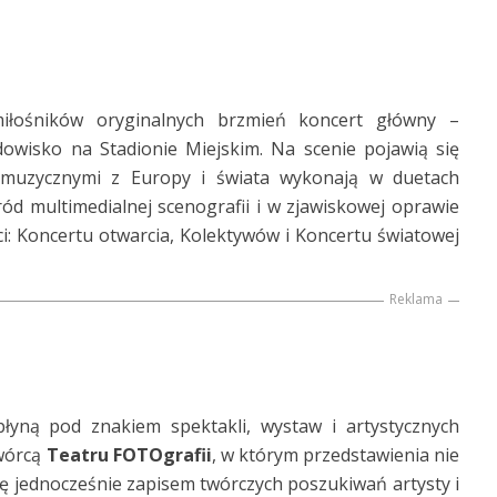
miłośników oryginalnych brzmień koncert główny –
owisko na Stadionie Miejskim. Na scenie pojawią się
i muzycznymi z Europy i świata wykonają w duetach
d multimedialnej scenografii i w zjawiskowej oprawie
ęści: Koncertu otwarcia, Kolektywów i Koncertu światowej
Reklama
łyną pod znakiem spektakli, wystaw i artystycznych
twórcą
Teatru FOTOgrafii
, w którym przedstawienia nie
c się jednocześnie zapisem twórczych poszukiwań artysty i