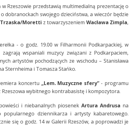
a w Rzeszowie przedstawią multimedialną prezentację o
ą o dobranockach swojego dzieciństwa, a wieczór będzie
/Trzaska/Moretti
z towarzyszeniem
Wacława Zimpla
,
rełka - o godz. 19.00 w Filharmonii Podkarpackiej, w
ed
zagrają wspaniali muzycy związani z Podkarpaciem,
nych artystów pochodzących ze wschodu – Stanisława
ma Sternheima i Tomasza Stańko.
premiera koncertu
„Lem. Muzyczne sfery”
- programu
 Rzeszowa wybitnego kontrabasistę i kompozytora.
powieści i niebanalnych piosenek
Artura Andrusa
na
 popularnego dziennikarza i artysty kabaretowego.
znie się o godz. 14 w Galerii Rzeszów, a poprowadzi je