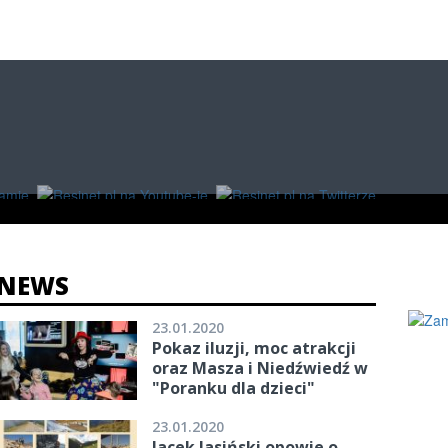
O
W RZESZOWIE
ZAKUPY
NEWS
23.01.2020
Pokaz iluzji, moc atrakcji
oraz Masza i Niedźwiedź w
"Poranku dla dzieci"
23.01.2020
Jacek Jasiński opowie o