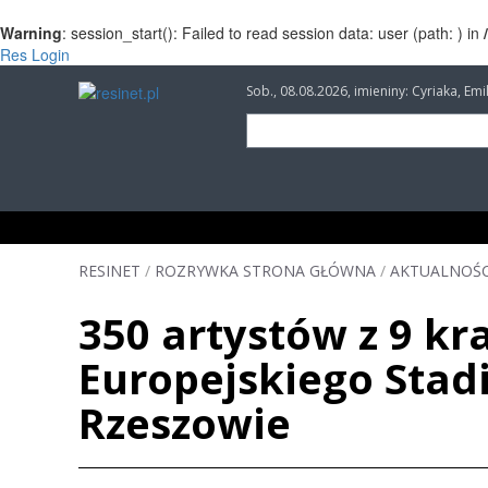
Warning
: session_start(): Failed to read session data: user (path: ) in
Res Login
Sob., 08.08.2026, imieniny: Cyriaka, Em
INFORMACJE
INWESTYCJE
IMPREZY
RESINET
/
ROZRYWKA STRONA GŁÓWNA
/
AKTUALNOŚC
350 artystów z 9 k
Europejskiego Stad
Rzeszowie