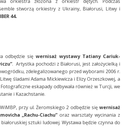
wa orkiestra złożona z orkiestr dętych. Podczas
mble stworzą orkiestry z Ukrainy, Białorusi, Litwy i
IBER 44.
wa odbędzie się
wernisaż wystawy Tatiany Cariuk-
wiczu”
. Artystka pochodzi z Białorusi, jest założycielką i
ogródku, zdelegalizowanego przed wyborami 2006 r.
Litwę śladami Adama Mickiewicza i Elizy Orzeszkowej, a
 Fotograficzne eskapady odbywała również w Turcji, we
stanie i Kazachstanie.
WiMBP, przy ul. Żeromskiego 2 odbędzie się
wernisaż
imovicha
„Rachu-Ciachu”
oraz warsztaty wycinania z
białoruskiej sztuki ludowej. Wystawa będzie czynna do