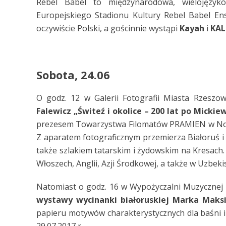
Rebel Babel to międzynarodowa, wielojęzyko
Europejskiego Stadionu Kultury Rebel Babel Ense
oczywiście Polski, a gościnnie wystąpi
Kayah
i
KAL
Sobota, 24.06
O godz. 12 w Galerii Fotografii Miasta Rzeszo
Falewicz „Świteź i okolice – 200 lat po Mickie
prezesem Towarzystwa Filomatów PRAMIEN w Now
Z aparatem fotograficznym przemierza Białoruś i 
także szlakiem tatarskim i żydowskim na Kresach.
Włoszech, Anglii, Azji Środkowej, a także w Uzbeki
Natomiast o godz. 16 w Wypożyczalni Muzycznej 
wystawy wycinanki białoruskiej
Marka Maks
papieru motywów charakterystycznych dla baśni i 