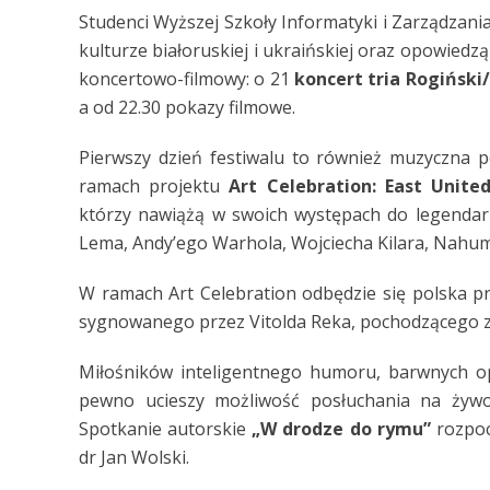
Studenci Wyższej Szkoły Informatyki i Zarządzani
kulturze białoruskiej i ukraińskiej oraz opowiedz
koncertowo-filmowy: o 21
koncert tria Rogiński
a od 22.30 pokazy filmowe.
Pierwszy dzień festiwalu to również muzyczna pe
ramach projektu
Art Celebration: East Unit
którzy nawiążą w swoich występach do legendar
Lema, Andy’ego Warhola, Wojciecha Kilara, Nahu
W ramach Art Celebration odbędzie się polska 
sygnowanego przez Vitolda Reka, pochodzącego z
Miłośników inteligentnego humoru, barwnych o
pewno ucieszy możliwość posłuchania na żywo
Spotkanie autorskie
„W drodze do rymu”
rozpoc
dr Jan Wolski.