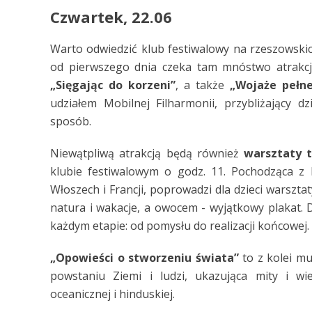
Czwartek, 22.06
Warto odwiedzić klub festiwalowy na rzeszowskich
od pierwszego dnia czeka tam mnóstwo atrakcj
„Sięgając do korzeni”
, a także
„Wojaże pełn
udziałem Mobilnej Filharmonii, przybliżający d
sposób.
Niewątpliwą atrakcją będą również
warsztaty t
klubie festiwalowym o godz. 11. Pochodząca z 
Włoszech i Francji, poprowadzi dla dzieci warszt
natura i wakacje, a owocem - wyjątkowy plakat. 
każdym etapie: od pomysłu do realizacji końcowej.
„Opowieści o stworzeniu świata”
to z kolei mu
powstaniu Ziemi i ludzi, ukazująca mity i wier
oceanicznej i hinduskiej.