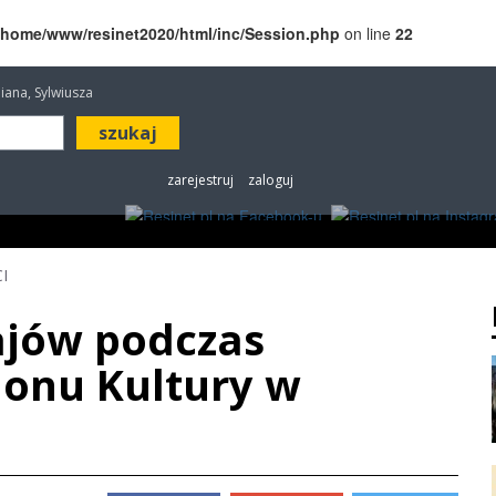
/home/www/resinet2020/html/inc/Session.php
on line
22
iliana, Sylwiusza
zarejestruj
zaloguj
ROZRYWKA
W KINACH
OGŁOSZENIA
FOT
I
rajów podczas
ionu Kultury w