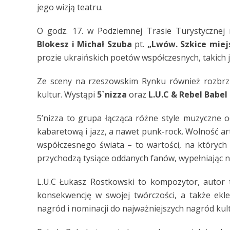
jego wizją teatru.
O godz. 17. w Podziemnej Trasie Turystycznej 
Blokesz i Michał Szuba
pt.
„Lwów. Szkice miej
prozie ukraińskich poetów współczesnych, takich j
Ze sceny na rzeszowskim Rynku również rozbrz
kultur. Wystąpi
5`nizza
oraz
L.U.C & Rebel Babe
5’nizza to grupa łącząca różne style muzyczne 
kabaretową i jazz, a nawet punk-rock. Wolność ar
współczesnego świata – to wartości, na których
przychodzą tysiące oddanych fanów, wypełniając na
L.U.C Łukasz Rostkowski to kompozytor, autor 
konsekwencję w swojej twórczości, a także ekl
nagród i nominacji do najważniejszych nagród kul