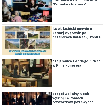
"Poranku dla dzieci"
Jacek Jasiński opowie o
konnej wyprawie po
bezdrożach Kaukazu, Iranu i...
"Tajemnica Henriego Picka"
w Kinie Konesera
Zespół wokalny Monk
wystąpi w ramach
"czwartków jazzowych"