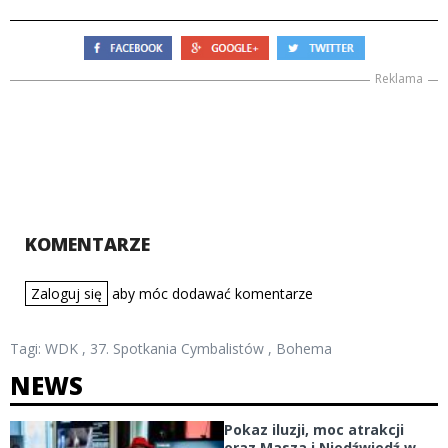
Reklama
KOMENTARZE
Zaloguj się
aby móc dodawać komentarze
Tagi:
WDK
,
37. Spotkania Cymbalistów
,
Bohema
NEWS
Pokaz iluzji, moc atrakcji
oraz Masza i Niedźwiedź w