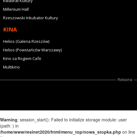
Kwadrat Kultury
Millenium Hall
Rzeszowski Inkubator Kultury
KINA
Helios (Galeria Rzeszów)
Helios (Powstańców Warszawy)
Kino za Rogiem Cafe
Multikino
Reklama
Warning
: session_start(): Failed to initialize storage module: user
(path: ) in
/home/www/resinet2020/html/menu_top/nowa_stopka.php
on line