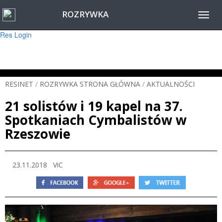
ROZRYWKA
Warning
: session_start(): Failed to read session data: user (path: ) in
Toggl
/home/www/resinet2020/html/inc/Session.php
on line
22
navig
Res Login
RESINET
/
ROZRYWKA STRONA GŁÓWNA
/
AKTUALNOŚCI
21 solistów i 19 kapel na 37.
Spotkaniach Cymbalistów w
Rzeszowie
23.11.2018
ViC